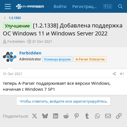
Войти
Регистрация
🇷🇺
1.2.1353
[1.2.1338] Добавлена поддержка
Улучшение
ОС Windows 11 и Windows Server 2022
А
Д
Forbidden
31 Окт 2021
в
а
т
т
Forbidden
о
а
Administrator
Команда форума
A-Parser Enterprise
р
н
т
а
е
ч
31 Окт 2021
#1
м
а
ы
л
теперь A-Parser поддерживает все версии Windows,
а
начиная с Windows 7 SP1
Чтобы ответить, войдите или зарегистрируйтесь.
X
Bluesky
LinkedIn
Reddit
Pinterest
Tumblr
WhatsApp
Электр
Сс
Поделиться: