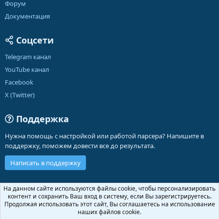
Форум
Документация
Соцсети
Telegram канал
YouTube канал
Facebook
X (Twitter)
Поддержка
Нужна помощь с настройкой или работой парсера? Напишите в
поддержку, поможем довести все до результата.
Написать в поддержку
Russian (RU)
На данном сайте используются файлы cookie, чтобы персонализировать
контент и сохранить Ваш вход в систему, если Вы зарегистрируетесь.
Обратная связь
Условия и правила
Продолжая использовать этот сайт, Вы соглашаетесь на использование
Политика конфиденциальности
Помощь
Главная
R
наших файлов cookie.
S