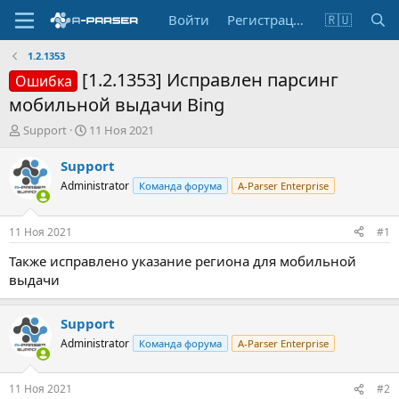
Войти
Регистрация
🇷🇺
1.2.1353
[1.2.1353] Исправлен парсинг
Ошибка
мобильной выдачи Bing
А
Д
Support
11 Ноя 2021
в
а
т
т
Support
о
а
Administrator
Команда форума
A-Parser Enterprise
р
н
т
а
е
ч
11 Ноя 2021
#1
м
а
ы
л
Также исправлено указание региона для мобильной
а
выдачи
Support
Administrator
Команда форума
A-Parser Enterprise
11 Ноя 2021
#2