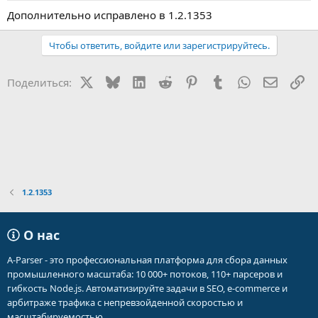
Дополнительно исправлено в 1.2.1353
Чтобы ответить, войдите или зарегистрируйтесь.
X
Bluesky
LinkedIn
Reddit
Pinterest
Tumblr
WhatsApp
Электр
Сс
Поделиться:
1.2.1353
О нас
A-Parser - это профессиональная платформа для сбора данных
промышленного масштаба: 10 000+ потоков, 110+ парсеров и
гибкость Node.js. Автоматизируйте задачи в SEO, e-commerce и
арбитраже трафика с непревзойденной скоростью и
масштабируемостью