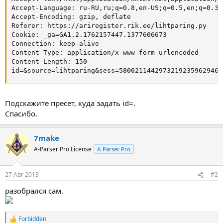
Accept-Language: ru-RU,ru;q=0.8,en-US;q=0.5,en;q=0.3

Accept-Encoding: gzip, deflate

Referer: https://ariregister.rik.ee/lihtparing.py

Cookie: _ga=GA1.2.1762157447.1377606673

Connection: keep-alive

Content-Type: application/x-www-form-urlencoded

Content-Length: 150

id=&source=lihtparing&sess=58002114429732192359629466
Подскажите пресет, куда задать id=.
Спасибо.
7make
A-Parser Pro License
A-Parser Pro
27 Авг 2013
#2
разобрался сам.
Forbidden
Р