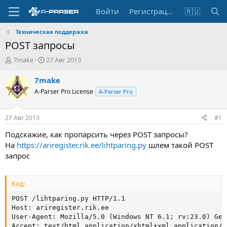
Войти
Регистрация
🇷🇺
Техническая поддержка
POST запросы
А
Д
7make
27 Авг 2013
в
а
т
т
7make
о
а
A-Parser Pro License
A-Parser Pro
р
н
т
а
е
ч
27 Авг 2013
#1
м
а
ы
л
Подскажие, как пропарсить через POST запросы?
а
На
https://ariregister.rik.ee/lihtparing.py
шлем такой POST
запрос
Код:
POST /lihtparing.py HTTP/1.1

Host: ariregister.rik.ee

User-Agent: Mozilla/5.0 (Windows NT 6.1; rv:23.0) Gec
Accept: text/html,application/xhtml+xml,application/x