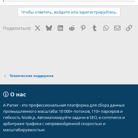
е
а
Чтобы ответить, войдите или зарегистрируйтесь.
к
ц
и
X
Bluesky
LinkedIn
Reddit
Pinterest
Tumblr
WhatsApp
Электр
Сс
Поделиться:
и
:
Техническая поддержка
О нас
A-Parser - это профессиональная платформа для сбора данных
промышленного масштаба: 10 000+ потоков, 110+ парсеров и
гибкость Node.js. Автоматизируйте задачи в SEO, e-commerce и
арбитраже трафика с непревзойденной скоростью и
масштабируемостью