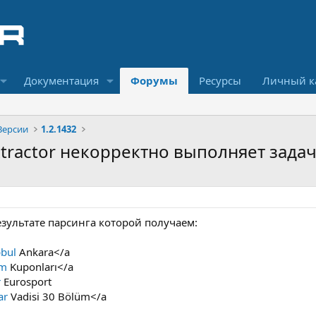
Документация
Форумы
Ресурсы
Личный к
Версии
1.2.1432
Extractor некорректно выполняет задач
езультате парсинга которой получаем:
bul
Ankara</a
am
Kuponları</a
r
Eurosport
ar
Vadisi 30 Bölüm</a