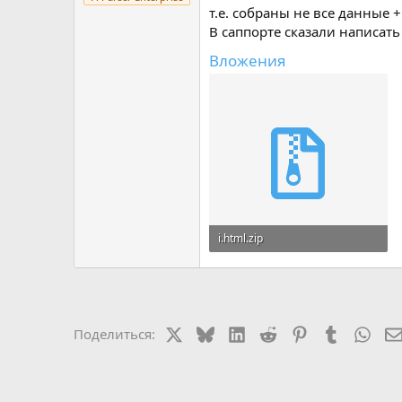
т.е. собраны не все данные 
В саппорте сказали написать
Вложения
i.html.zip
3,2 КБ · Просмотры: 1
X
Bluesky
LinkedIn
Reddit
Pinterest
Tumblr
Wha
Поделиться: