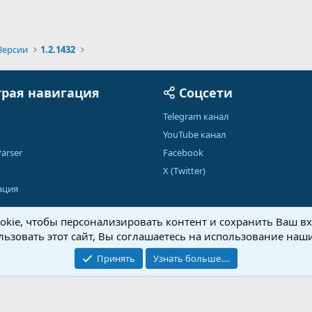
Версии
1.2.1432
рая навигация
Соцсети
Telegram канал
YouTube канал
arser
Facebook
X (Twitter)
ация
kie, чтобы персонализировать контент и сохранить Ваш вхо
ьзовать этот сайт, Вы соглашаетесь на использование наши
Обратная связь
Условия и правила
Принять
Узнать больше.…
®
Community platform by XenForo
© 2010-2026 XenForo Ltd.