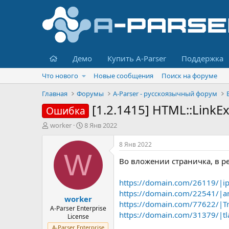
Главная
Демо
Купить A-Parser
Поддержка
Что нового
Новые сообщения
Поиск на форуме
Главная
Форумы
A-Parser - русскоязычный форум
[1.2.1415] HTML::Link
Ошибка
А
Д
worker
8 Янв 2022
в
а
т
т
8 Янв 2022
о
а
W
Во вложении страничка, в р
р
н
т
а
е
ч
https://domain.com/26119/|ip
м
а
https://domain.com/22541/|
worker
ы
л
https://domain.com/77622/|T
а
A-Parser Enterprise
https://domain.com/31379/|tl
License
A-Parser Enterprise