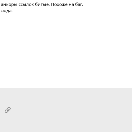
+ анкоры ссылок битые. Похоже на баг.
 сюда.
tsApp
Электронная почта
Ссылка