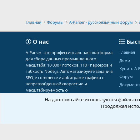
Главная
Форумы
A-Parser - русскоязычный форум
О нас
Быст
Главная
A-Parser - это профессиональная платформа
для сбора данных промышленного
Демо
масштаба: 10 000+ потоков, 110+ парсеров и
Купить A-P
гибкость Node.js. Автоматизируйте задачи в
Форум
SEO, e-commerce и арбитраже трафика с
непревзойденной скоростью и
Документ
масштабируемостью
На данном сайте используются файлы coo
Продолжая испол
Russian (RU)