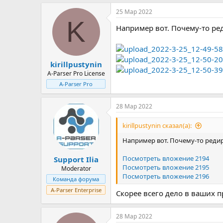
25 Мар 2022
K
Например вот. Почему-то ре
kirillpustynin
A-Parser Pro License
A-Parser Pro
28 Мар 2022
kirillpustynin сказал(а):
Например вот. Почему-то редир
Посмотреть вложение 2194
Support Ilia
Посмотреть вложение 2195
Moderator
Посмотреть вложение 2196
Команда форума
A-Parser Enterprise
Скорее всего дело в ваших 
28 Мар 2022