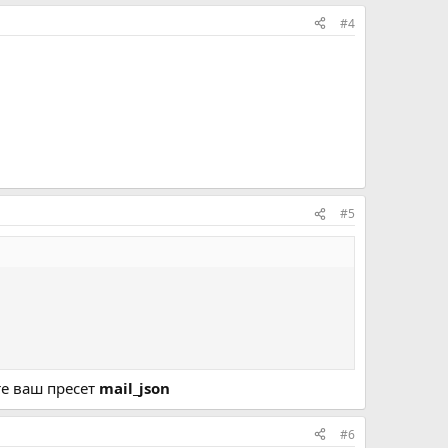
#4
#5
е ваш пресет
mail_json
#6