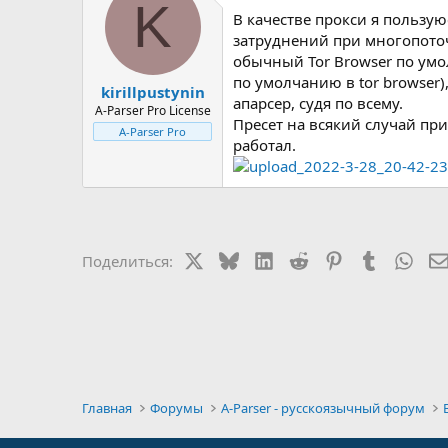
K
В качестве прокси я пользу
затруднений при многопоточн
обычный Tor Browser по умол
по умолчанию в tor browser)
kirillpustynin
апарсер, судя по всему.
A-Parser Pro License
Пресет на всякий случай при
A-Parser Pro
работал.
X
Bluesky
LinkedIn
Reddit
Pinterest
Tumblr
Wha
Поделиться:
Главная
Форумы
A-Parser - русскоязычный форум