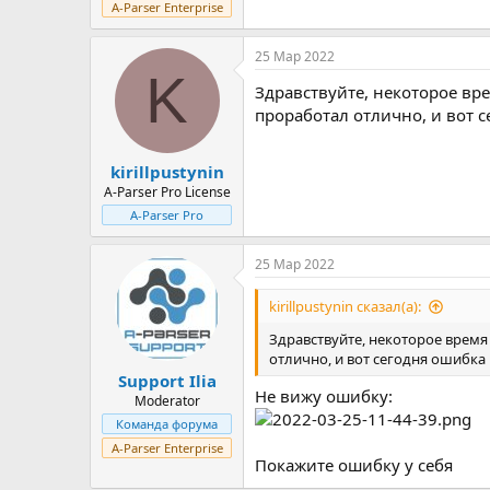
A-Parser Enterprise
25 Мар 2022
K
Здравствуйте, некоторое вре
проработал отлично, и вот с
kirillpustynin
A-Parser Pro License
A-Parser Pro
25 Мар 2022
kirillpustynin сказал(а):
Здравствуйте, некоторое время
отлично, и вот сегодня ошибка
Support Ilia
Не вижу ошибку:
Moderator
Команда форума
A-Parser Enterprise
Покажите ошибку у себя