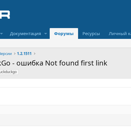
Документация
Форумы
Ресурсы
Личный к
Версии
1.2.1511
Go - ошибка Not found first link
duckduckgo