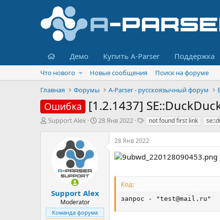
Главная
Демо
Купить A-Parser
Поддержка
Что нового
Новые сообщения
Поиск на форуме
Главная
Форумы
A-Parser - русскоязычный форум
[1.2.1437] SE::DuckDuck
Ошибка
А
Д
Т
Support Alex
28 Янв 2022
not found first link
se::
в
а
е
т
т
г
28 Янв 2022
о
а
и
р
н
т
а
е
ч
м
а
Код:
ы
л
Support Alex
запрос - "
test@mail.ru
"
а
Moderator
Команда форума