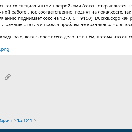
юсь tor со специальными настройками (соксы открываются на
ой работе). Tor, соответственно, поднят на локалхосте, та
чанию поднимает сокс на 127.0.0.1:9150). Duckduckgo как ра
, и раньше с такими прокси проблем не возникало. Но в по
кладываю, хотя скорее всего дело не в нём, потому что он 
tsApp
Электронная почта
Ссылка
Версии
1.2.1511