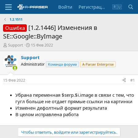
Войти
Регистрация
🇷🇺
1.2.1511
[1.2.1446] Изменения в
Ошибка
SE::Google::ByImage
А
Д
Support
15 Фев 2022
в
а
т
т
Support
о
а
Administrator
Команда форума
A-Parser Enterprise
р
н
т
а
е
ч
15 Фев 2022
#1
м
а
ы
л
Убрана переменная $serp.$i.image в связи с тем, что
а
гугл больше не отдает прямые ссылки на картинки
Изменен дефолтный формат результата
В целом исправлена работа
Чтобы ответить, войдите или зарегистрируйтесь.