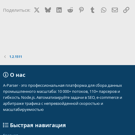
X
Bluesky
LinkedIn
Reddit
Pinterest
Tumblr
WhatsApp
Электр
Сс
Поделиться:
1.2.1511
О нас
A-Parser - это профессиональная платформа для сбора данных
промышленного масштаба: 10 000+ потоков, 110+ парсеров и
гибкость Node.js. Автоматизируйте задачи в SEO, e-commerce и
арбитраже трафика с непревзойденной скоростью и
масштабируемостью
Быстрая навигация