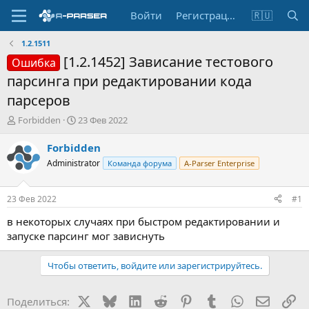
Войти
Регистрация
🇷🇺
1.2.1511
[1.2.1452] Зависание тестового
Ошибка
парсинга при редактировании кода
парсеров
А
Д
Forbidden
23 Фев 2022
в
а
т
т
Forbidden
о
а
Administrator
Команда форума
A-Parser Enterprise
р
н
т
а
е
ч
23 Фев 2022
#1
м
а
ы
л
в некоторых случаях при быстром редактировании и
а
запуске парсинг мог зависнуть
Чтобы ответить, войдите или зарегистрируйтесь.
X
Bluesky
LinkedIn
Reddit
Pinterest
Tumblr
WhatsApp
Электр
Сс
Поделиться: