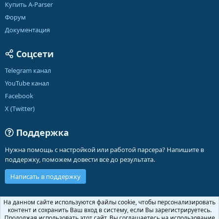
Купить A-Parser
Форум
Документация
Соцсети
Telegram канал
YouTube канал
Facebook
X (Twitter)
Поддержка
Нужна помощь с настройкой или работой парсера? Напишите в
поддержку, поможем довести все до результата.
Написать в поддержку
Russian (RU)
На данном сайте используются файлы cookie, чтобы персонализировать
контент и сохранить Ваш вход в систему, если Вы зарегистрируетесь.
Обратная связь
Условия и правила
Продолжая использовать этот сайт, Вы соглашаетесь на использование