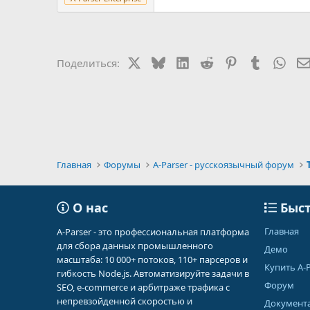
X
Bluesky
LinkedIn
Reddit
Pinterest
Tumblr
Wha
Поделиться:
Главная
Форумы
A-Parser - русскоязычный форум
О нас
Быст
Главная
A-Parser - это профессиональная платформа
для сбора данных промышленного
Демо
масштаба: 10 000+ потоков, 110+ парсеров и
Купить A-P
гибкость Node.js. Автоматизируйте задачи в
Форум
SEO, e-commerce и арбитраже трафика с
непревзойденной скоростью и
Документ