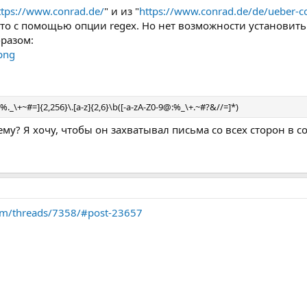
ttps://www.conrad.de/
" и из "
https://www.conrad.de/de/ueber-c
о с помощью опции regex. Но нет возможности установить его 
разом:
:%._\+~#=]{2,256}\.[a-z]{2,6}\b([-a-zA-Z0-9@:%_\+.~#?&//=]*)
ему? Я хочу, чтобы он захватывал письма со всех сторон в 
com/threads/7358/#post-23657