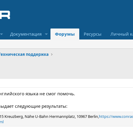
Документация
Форумы
Ресурсы
Личный к
Техническая поддержка
нглийского языка не смог помочь.
 выдает следующие результаты:
15 Kreuzberg, Nähe U-Bahn Hermannplatz, 10967 Berlin,
https://www.conra
ml