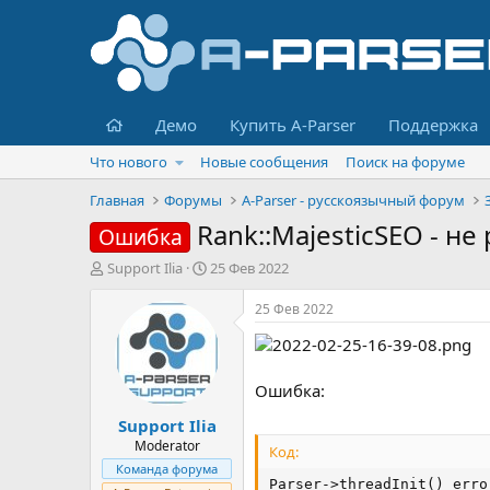
Главная
Демо
Купить A-Parser
Поддержка
Что нового
Новые сообщения
Поиск на форуме
Главная
Форумы
A-Parser - русскоязычный форум
Rank::MajesticSEO - не
Ошибка
А
Д
Support Ilia
25 Фев 2022
в
а
т
т
25 Фев 2022
о
а
р
н
т
а
е
ч
Ошибка:
м
а
Support Ilia
ы
л
а
Moderator
Код:
Команда форума
Parser->threadInit() erro