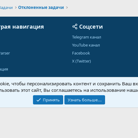
Задачи
Отклоненные задачи
рая навигация
Соцсети
Telegram канал
YouTube канал
arser
Facebook
X (Twitter)
ация
kie, чтобы персонализировать контент и сохранить Ваш вхо
ьзовать этот сайт, Вы соглашаетесь на использование наши
Обратная связь
Условия и правила
Принять
Узнать больше.…
®
Community platform by XenForo
© 2010-2026 XenForo Ltd.