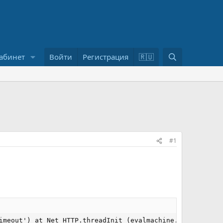
П
абинет
Войти
Регистрация
🇷🇺
о
и
с
к
#1
imeout') at Net_HTTP.threadInit (evalmachine.:1:1689) at