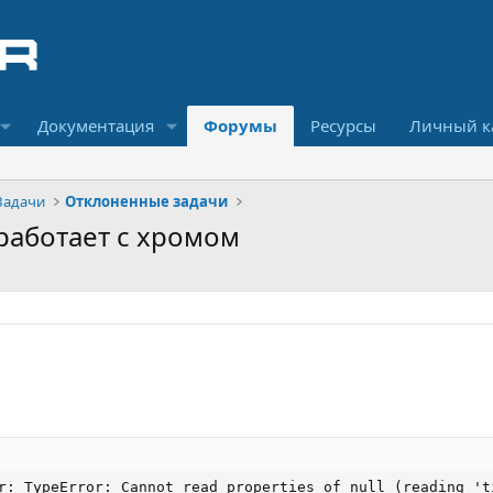
Документация
Форумы
Ресурсы
Личный к
Задачи
Отклоненные задачи
 работает с хромом
r: TypeError: Cannot read properties of null (reading 't