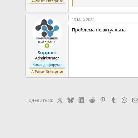
A-Parser Enterprise
13 Май 2022
Проблема не актуальна
Support
Administrator
Команда форума
A-Parser Enterprise
X
Bluesky
LinkedIn
Reddit
Pinterest
Tumblr
Wha
Поделиться: