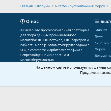
Главная
Форумы
A-Parser - русскоязычный форум
О нас
Быст
Главная
A-Parser - это профессиональная платформа
для сбора данных промышленного
Демо
масштаба: 10 000+ потоков, 110+ парсеров и
Купить A-P
гибкость Node.js. Автоматизируйте задачи в
Форум
SEO, e-commerce и арбитраже трафика с
непревзойденной скоростью и
Документ
масштабируемостью
На данном сайте используются файлы coo
Продолжая испол
Russian (RU)