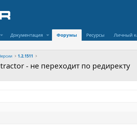
Документация
Форумы
Ресурсы
Личный к
Версии
1.2.1511
xtractor - не переходит по редиректу