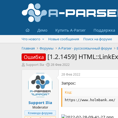
Главная
Демо
Купить A-Parser
Поддержка
Что нового
Новые сообщения
Поиск на форуме
Главная
Форумы
A-Parser - русскоязычный форум
[1.2.1459] HTML::LinkE
Ошибка
А
Д
Support Ilia
28 Фев 2022
в
а
т
т
28 Фев 2022
о
а
Запрос:
р
н
т
а
Код:
е
ч
м
а
https://www.holmbank.ee/
Support Ilia
ы
л
а
Moderator
Команда форума