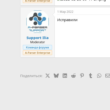
A-Parser Enterprise
1 Мар 2022
Исправили
Support Ilia
Moderator
Команда форума
A-Parser Enterprise
X
Bluesky
LinkedIn
Reddit
Pinterest
Tumblr
Wha
Поделиться: