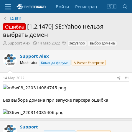
Войти
Регистрация
🇷🇺
1.2.1511
[1.2.1470] SE::Yahoo нельзя
Ошибка
выбрать домен
А
Д
Т
Support Alex
14 Мар 2022
se::yahoo
выбор домена
в
а
е
т
т
г
Support Alex
о
а
и
Moderator
Команда форума
A-Parser Enterprise
р
н
т
а
е
ч
14 Мар 2022
#1
м
а
ы
л
а
Без выбора домена при запуске парсера ошибка
Support