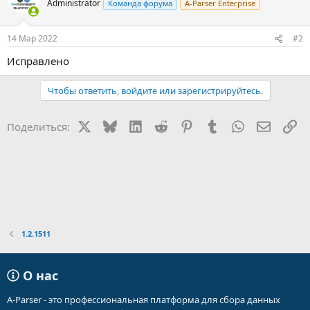
Administrator
Команда форума
A-Parser Enterprise
14 Мар 2022
#2
Исправлено
Чтобы ответить, войдите или зарегистрируйтесь.
X
Bluesky
LinkedIn
Reddit
Pinterest
Tumblr
WhatsApp
Электр
Сс
Поделиться:
1.2.1511
О нас
A-Parser - это профессиональная платформа для сбора данных