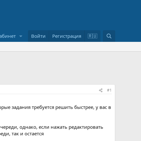
П
абинет
Войти
Регистрация
🇷🇺
о
и
с
к
#1
рые задания требуется решить быстрее, у вас в
 очереди, однако, если нажать редактировать
еди, так и остается