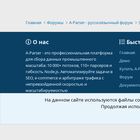
Главная
Форумы
A-Parser - русскоязычный форум
О нас
Быст
Главная
A-Parser - это профессиональная платформа
для сбора данных промышленного
Демо
масштаба: 10 000+ потоков, 110+ парсеров и
Купить A-P
гибкость Node.js. Автоматизируйте задачи в
Форум
SEO, e-commerce и арбитраже трафика с
непревзойденной скоростью и
Документ
масштабируемостью
На данном сайте используются файлы coo
Продолжая испол
Russian (RU)