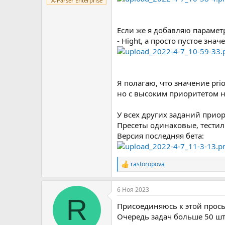
A-Parser Enterprise
Если же я добавляю параметр
- Hight, а просто пустое зна
Я полагаю, что значение pri
но с высоким приоритетом н
У всех других заданий приор
Пресеты одинаковые, тестил
Версия последняя бета:
rastoropova
Р
е
а
6 Ноя 2023
к
R
ц
Присоединяюсь к этой прось
и
и
Очередь задач больше 50 шт
: