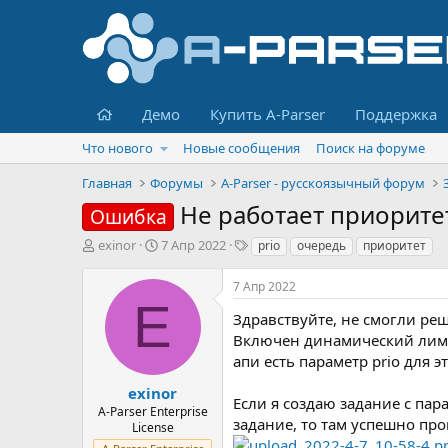
Главная
Демо
Купить A-Parser
Поддержка
Что нового
Новые сообщения
Поиск на форуме
Главная
Форумы
A-Parser - русскоязычный форум
Не работает приорите
Ошибка
А
Д
Т
exinor
7 Апр 2022
prio
очередь
приоритет
в
а
е
т
т
г
7 Апр 2022
о
а
и
E
р
н
Здравствуйте, не смогли ре
т
а
Включен динамический лимит
е
ч
апи есть параметр prio для э
м
а
ы
л
exinor
Если я создаю задание с пар
а
A-Parser Enterprise
задание, то там успешно проп
License