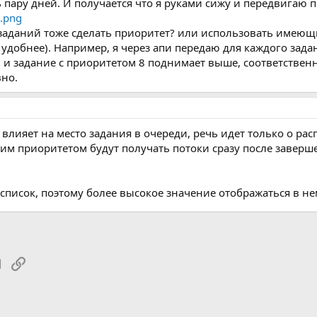
пару дней. И получается что я руками сижу и передвигаю 
заданий тоже сделать приоритет? или использовать имеющи
 удобнее). Например, я через апи передаю для каждого зад
 и задание с приоритетом 8 поднимает выше, соответственн
вно.
 влияет на место задания в очереди, речь идет только о 
им приоритетом будут получать потоки сразу после заверш
писок, поэтому более высокое значение отображаться в нем
tsApp
Электронная почта
Ссылка