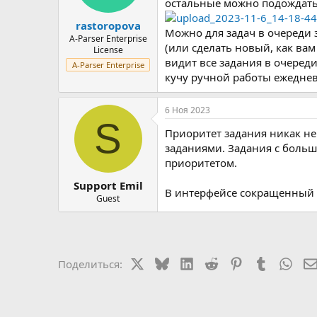
остальные можно подождать 
rastoropova
Можно для задач в очереди 
A-Parser Enterprise
(или сделать новый, как вам
License
видит все задания в очереди
A-Parser Enterprise
кучу ручной работы ежедне
6 Ноя 2023
S
Приоритет задания никак не
заданиями. Задания с больш
приоритетом.
Support Emil
В интерфейсе сокращенный с
Guest
X
Bluesky
LinkedIn
Reddit
Pinterest
Tumblr
Wha
Поделиться: