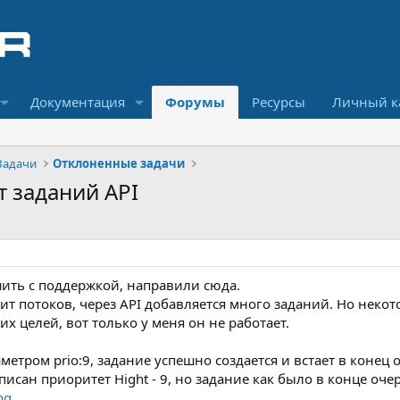
Документация
Форумы
Ресурсы
Личный к
Задачи
Отклоненные задачи
т заданий API
шить с поддержкой, направили сюда.
 потоков, через API добавляется много заданий. Но некото
тих целей, вот только у меня он не работает.
аметром prio:9, задание успешно создается и встает в конец
исан приоритет Hight - 9, но задание как было в конце очер