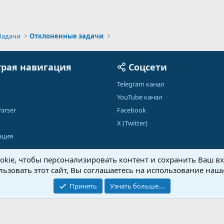
Задачи
Отклоненные задачи
рая навигация
Соцсети
Telegram канал
YouTube канал
arser
Facebook
X (Twitter)
ация
kie, чтобы персонализировать контент и сохранить Ваш вхо
ьзовать этот сайт, Вы соглашаетесь на использование наши
Обратная связь
Условия и правила
Принять
Узнать больше.…
®
Community platform by XenForo
© 2010-2026 XenForo Ltd.