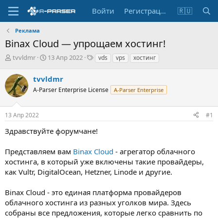
Войти
Регистрация
🇷🇺
Реклама
Binax Cloud — упрощаем хостинг!
А
Д
Т
tvvldmr
13 Апр 2022
vds
vps
хостинг
в
а
е
т
т
г
tvvldmr
о
а
и
A-Parser Enterprise License
A-Parser Enterprise
р
н
т
а
е
ч
13 Апр 2022
#1
м
а
ы
л
Здравствуйте форумчане!
а
Представляем вам
Binax Cloud
- агрегатор облачного
хостинга, в который уже включены такие провайдеры,
как Vultr, DigitalOcean, Hetzner, Linode и другие.
Binax Cloud - это единая платформа провайдеров
облачного хостинга из разных уголков мира. Здесь
собраны все предложения, которые легко сравнить по