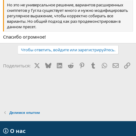
Но это не универсальное решение, вариантов расширенных
сниппетов у Гугла существует много и нужно модифицировать
регулярное выражение, чтобы корректно собирать все
варианты. Но общий подход как раз продемонстрирован в
данном пресет.
Спасибо огромное!
Чтобы ответить, войдите или зарегистрируйтесь.
X
Bluesky
LinkedIn
Reddit
Pinterest
Tumblr
WhatsApp
Электр
Сс
Поделиться:
Делимся опытом
О нас