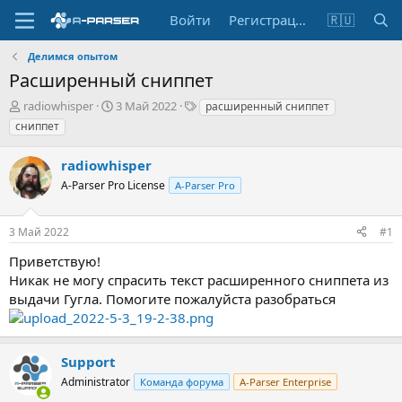
Войти
Регистрация
🇷🇺
Делимся опытом
Расширенный сниппет
А
Д
Т
radiowhisper
3 Май 2022
расширенный сниппет
в
а
е
сниппет
т
т
г
о
а
и
radiowhisper
р
н
т
A-Parser Pro License
а
A-Parser Pro
е
ч
м
а
3 Май 2022
#1
ы
л
а
Приветствую!
Никак не могу спрасить текст расширенного сниппета из
выдачи Гугла. Помогите пожалуйста разобраться
Support
Administrator
Команда форума
A-Parser Enterprise