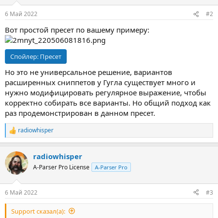
6 Май 2022
#2
Вот простой пресет по вашему примеру:
Спойлер:
Пресет
Но это не универсальное решение, вариантов
расширенных сниппетов у Гугла существует много и
нужно модифицировать регулярное выражение, чтобы
корректно собирать все варианты. Но общий подход как
раз продемонстрирован в данном пресет.
radiowhisper
Р
е
а
radiowhisper
к
ц
A-Parser Pro License
A-Parser Pro
и
и
:
6 Май 2022
#3
Support сказал(а):