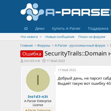
Главная
Демо
Купить A-Parser
Поддержка
Что нового
Новые сообщения
Поиск на форуме
Главная
Форумы
A-Parser - русскоязычный форум
SecurityTrails::Domain
Ошибка
А
Д
Ins1d3-n3t
17 Май 2022
в
а
т
т
17 Май 2022
о
а
I
Добрый день, не парсит саб
р
н
т
а
Выдаёт такую вот ошибку 403 F
е
ч
м
а
Ins1d3-n3t
ы
л
а
A-Parser Enterprise
License
A-Parser Enterprise