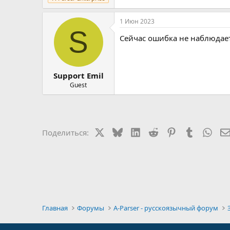
1 Июн 2023
S
Сейчас ошибка не наблюдае
Support Emil
Guest
X
Bluesky
LinkedIn
Reddit
Pinterest
Tumblr
Wha
Поделиться:
Главная
Форумы
A-Parser - русскоязычный форум