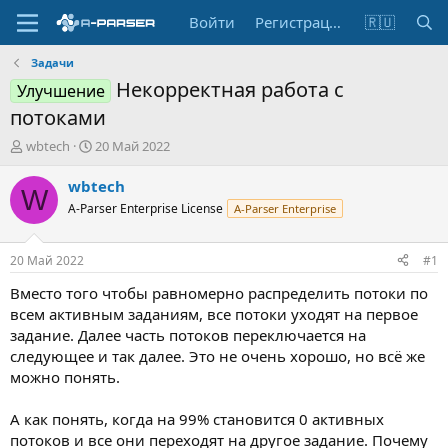
Войти
Регистрация
🇷🇺
Задачи
Некорректная работа с
Улучшение
потоками
А
Д
wbtech
20 Май 2022
в
а
т
т
wbtech
W
о
а
A-Parser Enterprise License
A-Parser Enterprise
р
н
т
а
е
ч
20 Май 2022
#1
м
а
ы
л
Вместо того чтобы равномерно распределить потоки по
а
всем активным заданиям, все потоки уходят на первое
задание. Далее часть потоков переключается на
следующее и так далее. Это не очень хорошо, но всё же
можно понять.
А как понять, когда на 99% становится 0 активных
потоков и все они переходят на другое задание. Почему