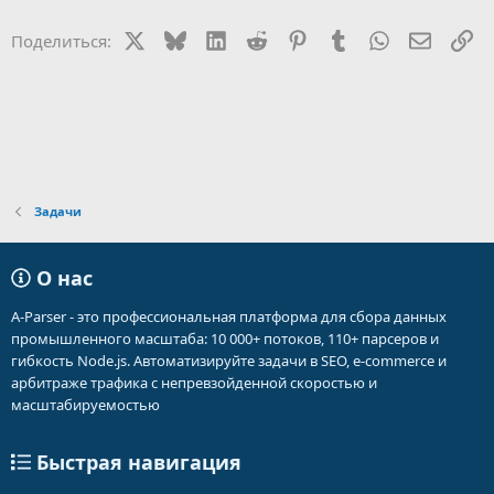
X
Bluesky
LinkedIn
Reddit
Pinterest
Tumblr
WhatsApp
Электр
Сс
Поделиться:
Задачи
О нас
A-Parser - это профессиональная платформа для сбора данных
промышленного масштаба: 10 000+ потоков, 110+ парсеров и
гибкость Node.js. Автоматизируйте задачи в SEO, e-commerce и
арбитраже трафика с непревзойденной скоростью и
масштабируемостью
Быстрая навигация