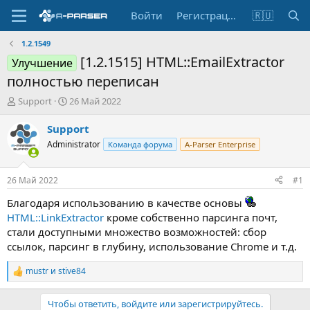
Войти
Регистрация
🇷🇺
1.2.1549
[1.2.1515] HTML::EmailExtractor
Улучшение
полностью переписан
А
Д
Support
26 Май 2022
в
а
т
т
Support
о
а
Administrator
Команда форума
A-Parser Enterprise
р
н
т
а
е
ч
26 Май 2022
#1
м
а
ы
л
Благодаря использованию в качестве основы
а
HTML::LinkExtractor
кроме собственно парсинга почт,
стали доступными множество возможностей: сбор
ссылок, парсинг в глубину, использование Chrome и т.д.
mustr
и
stive84
Р
е
а
Чтобы ответить, войдите или зарегистрируйтесь.
к