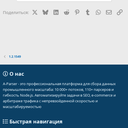
ц
и
X
Bluesky
LinkedIn
Reddit
Pinterest
Tumblr
WhatsApp
Электр
Сс
Поделиться:
и
:
1.2.1549
О нас
A-Parser - это профессиональная платформа для сбора данных
промышленного масштаба: 10 000+ потоков, 110+ парсеров и
гибкость Node.js. Автоматизируйте задачи в SEO, e-commerce и
арбитраже трафика с непревзойденной скоростью и
масштабируемостью
Быстрая навигация