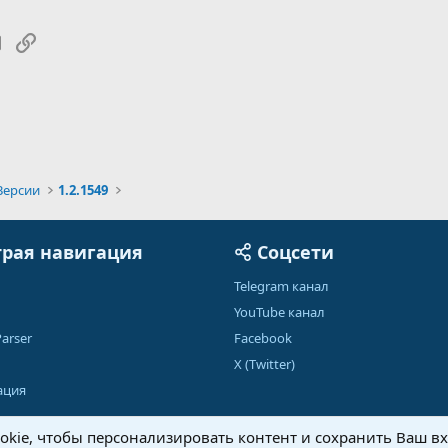
tsApp
Электронная почта
Ссылка
Версии
1.2.1549
рая навигация
Соцсети
Telegram канал
YouTube канал
arser
Facebook
X (Twitter)
ация
kie, чтобы персонализировать контент и сохранить Ваш вхо