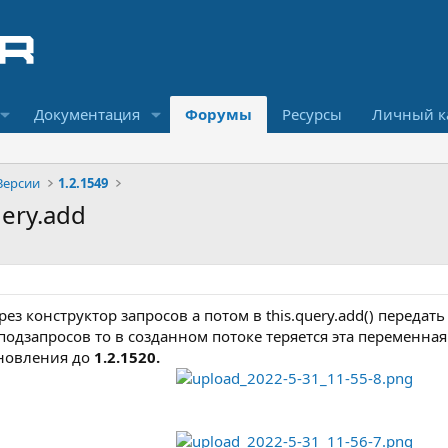
Документация
Форумы
Ресурсы
Личный к
Версии
1.2.1549
uery.add
з конструктор запросов а потом в this.query.add() передать 
одзапросов то в созданном потоке теряется эта переменная
новления до
1.2.1520.