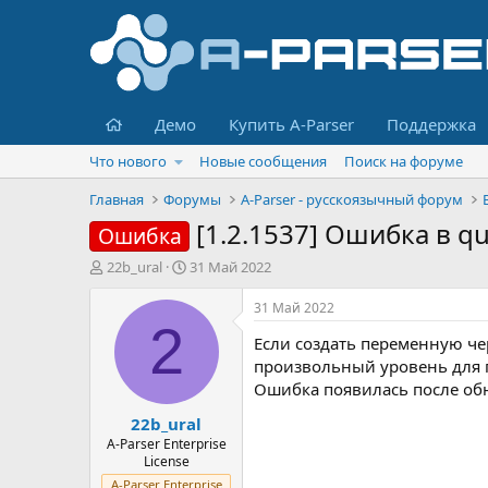
Главная
Демо
Купить A-Parser
Поддержка
Что нового
Новые сообщения
Поиск на форуме
Главная
Форумы
A-Parser - русскоязычный форум
[1.2.1537] Ошибка в q
Ошибка
А
Д
22b_ural
31 Май 2022
в
а
т
т
31 Май 2022
о
а
2
Если создать переменную чере
р
н
т
а
произвольный уровень для п
е
ч
Ошибка появилась после об
м
а
22b_ural
ы
л
а
A-Parser Enterprise
License
A-Parser Enterprise