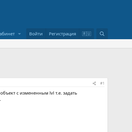
П
абинет
Войти
Регистрация
🇷🇺
о
и
с
к
#1
объект с измененным lvl т.е. задать
.