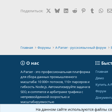
X
Bluesky
LinkedIn
Reddit
Pinterest
Tumblr
Wha
Поделиться:
Главная
Форумы
A-Parser - русскоязычный форум
О нас
Быст
Главная
A-Parser - это профессиональная платформа
для сбора данных промышленного
Демо
масштаба: 10 000+ потоков, 110+ парсеров и
Купить A-P
гибкость Node.js. Автоматизируйте задачи в
Форум
SEO, e-commerce и арбитраже трафика с
непревзойденной скоростью и
Документ
масштабируемостью
На данном сайте используются файлы coo