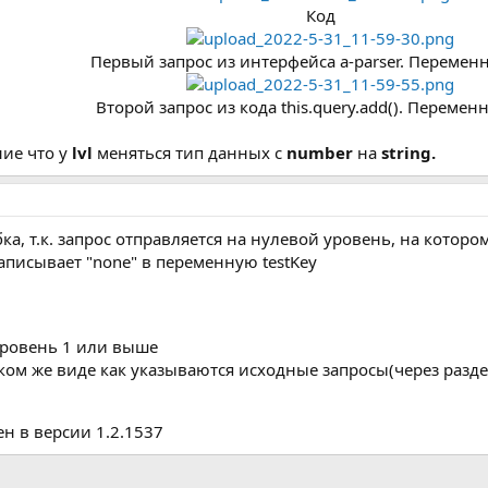
Код
Первый запрос из интерфейса a-parser. Переменн
Второй запрос из кода this.query.add(). Переменн
ние что у
lvl
меняться тип данных с
number
на
string.
ка, т.к. запрос отправляется на нулевой уровень, на которо
аписывает "none" в переменную testKey
уровень 1 или выше
ком же виде как указываются исходные запросы(через раздел
лен в версии 1.2.1537