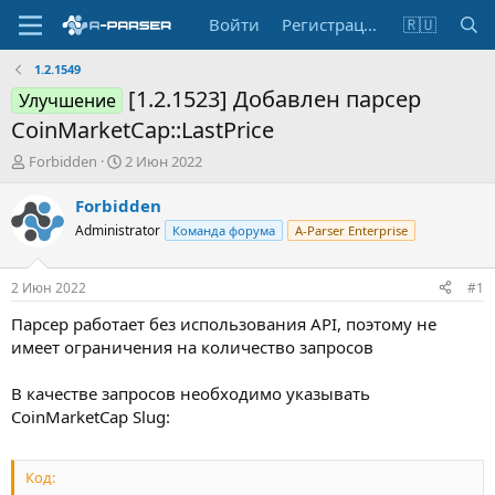
Войти
Регистрация
🇷🇺
1.2.1549
[1.2.1523] Добавлен парсер
Улучшение
CoinMarketCap::LastPrice
А
Д
Forbidden
2 Июн 2022
в
а
т
т
Forbidden
о
а
Administrator
Команда форума
A-Parser Enterprise
р
н
т
а
е
ч
2 Июн 2022
#1
м
а
ы
л
Парсер работает без использования API, поэтому не
а
имеет ограничения на количество запросов
В качестве запросов необходимо указывать
CoinMarketCap Slug:
Код: