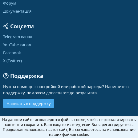
Форум
Документация
Соцсети
Telegram канал
YouTube канал
Facebook
X (Twitter)
Поддержка
Нужна помощь с настройкой или работой парсера? Напишите в
поддержку, поможем довести все до результата.
Написать в поддержку
Russian (RU)
На данном сайте используются файлы cookie, чтобы персонализировать
контент и сохранить Ваш вход в систему, если Вы зарегистрируетесь.
Обратная связь
Условия и правила
Продолжая использовать этот сайт, Вы соглашаетесь на использование
Политика конфиденциальности
Помощь
Главная
R
наших файлов cookie.
S