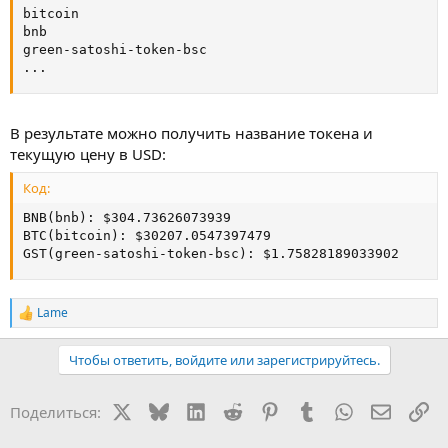
bitcoin

bnb

green-satoshi-token-bsc

...
В результате можно получить название токена и
текущую цену в USD:
Код:
BNB(bnb): $304.73626073939

BTC(bitcoin): $30207.0547397479

GST(green-satoshi-token-bsc): $1.75828189033902
Lame
Р
е
а
Чтобы ответить, войдите или зарегистрируйтесь.
к
ц
и
X
Bluesky
LinkedIn
Reddit
Pinterest
Tumblr
WhatsApp
Электр
Сс
Поделиться:
и
: