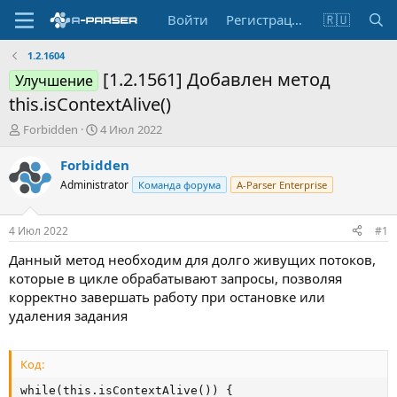
Войти
Регистрация
🇷🇺
1.2.1604
[1.2.1561] Добавлен метод
Улучшение
this.isContextAlive()
А
Д
Forbidden
4 Июл 2022
в
а
т
т
Forbidden
о
а
Administrator
Команда форума
A-Parser Enterprise
р
н
т
а
е
ч
4 Июл 2022
#1
м
а
ы
л
Данный метод необходим для долго живущих потоков,
а
которые в цикле обрабатывают запросы, позволяя
корректно завершать работу при остановке или
удаления задания
Код:
while(this.isContextAlive()) {
