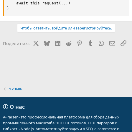
    await this.request(...)

}
Чтобы ответить, войдите или зарегистрируйтесь.
X
Bluesky
LinkedIn
Reddit
Pinterest
Tumblr
WhatsApp
Электр
Сс
Поделиться:
1.2.1604
О нас
A-Parser - это профессиональная платформа для сбора данных
промышленного масштаба: 10 000+ потоков, 110+ парсеров и
гибкость Node.js. Автоматизируйте задачи в SEO, e-commerce и