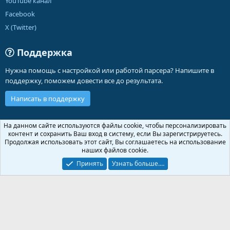
YouTube канал
Facebook
X (Twitter)
Поддержка
Нужна помощь с настройкой или работой парсера? Напишите в
поддержку, поможем довести все до результата.
Написать в поддержку
Russian (RU)
На данном сайте используются файлы cookie, чтобы персонализировать
контент и сохранить Ваш вход в систему, если Вы зарегистрируетесь.
Обратная связь
Условия и правила
Продолжая использовать этот сайт, Вы соглашаетесь на использование
Политика конфиденциальности
Помощь
Главная
R
наших файлов cookie.
S
S
Принять
Узнать больше.…
®
Community platform by XenForo
© 2010-2026 XenForo Ltd.