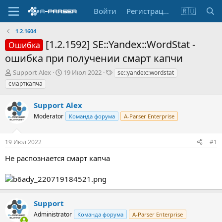
Войти
Регистрация
🇷🇺
1.2.1604
[1.2.1592] SE::Yandex::WordStat -
Ошибка
ошибка при получении смарт капчи
А
Д
Т
Support Alex
19 Июл 2022
se::yandex::wordstat
в
а
е
смарткапча
т
т
г
о
а
и
Support Alex
р
н
т
Moderator
а
Команда форума
A-Parser Enterprise
е
ч
м
а
19 Июл 2022
#1
ы
л
а
Не распознается смарт капча
Support
Administrator
Команда форума
A-Parser Enterprise