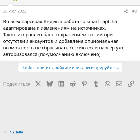
20 Июл 2022
#2
Во всех парсерах Яндекса работа со smart captcha
адаптирована к изменениям на источниках.
Также исправлен баг с сохранением сессии при
отсутствии аккаунтов и добавлена опциональная
возможность не сбрасывать сессию если парсер уже
авторизовался (по-умолчанию включено)
Чтобы ответить, войдите или зарегистрируйтесь.
X
Bluesky
LinkedIn
Reddit
Pinterest
Tumblr
WhatsApp
Электр
Сс
Поделиться:
1.2.1604