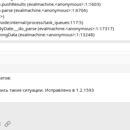
e.pushResults (evalmachine.<anonymous>:1:1603)
e.parse (evalmachine.<anonymous>:1:6706)
>)
(node:internal/process/task_queues:117:5)
_ByDate.__do_parse (evalmachine.<anonymous>:1:17317)
omingData (evalmachine.<anonymous>:1:13248)
атов:
ись такие ситуации. Исправлено в 1.2.1593
tsApp
Электронная почта
Ссылка