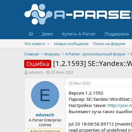
Главная
Демо
Купить A-Parser
Поддержка
Что нового
Новые сообщения
Поиск на форуме
Главная
Форумы
A-Parser - русскоязычный форум
[1.2.1593] SE::Yandex::
Ошибка
А
Д
edutech
20 Июл 2022
в
а
т
т
20 Июл 2022
о
а
E
Версия 1.2.1592
р
н
т
а
Парсер: SE::Yandex::WordStat:
е
ч
Настройки такие:
http://jox
м
а
Вылезают куча таких ошибок
edutech
ы
л
а
A-Parser Enterprise
Jul 20 18:08:58.89712 [master
License
read properties of undefined (r
A-Parser Enterprise