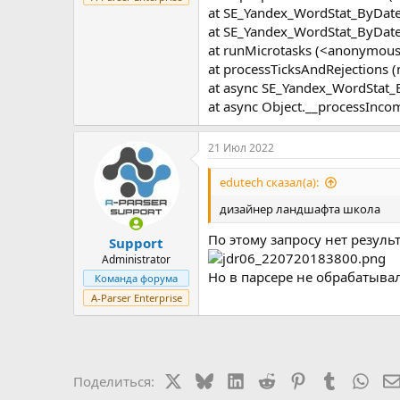
at SE_Yandex_WordStat_ByDat
at SE_Yandex_WordStat_ByDat
at runMicrotasks (<anonymous
at processTicksAndRejections 
at async SE_Yandex_WordStat
at async Object.__processInc
21 Июл 2022
edutech сказал(а):
дизайнер ландшафта школа
По этому запросу нет результ
Support
Administrator
Но в парсере не обрабатывал
Команда форума
A-Parser Enterprise
X
Bluesky
LinkedIn
Reddit
Pinterest
Tumblr
Wha
Поделиться: