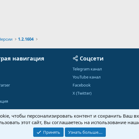
Версии
1.2.1604
рая навигация
Соцсети
Telegram канал
YouTube канал
arser
Facebook
X (Twitter)
ация
kie, чтобы персонализировать контент и сохранить Ваш вхо
ьзовать этот сайт, Вы соглашаетесь на использование наши
Обратная связь
Условия и правила
Принять
Узнать больше.…
®
Community platform by XenForo
© 2010-2026 XenForo Ltd.