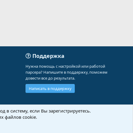
Поддержка
Нужна помощь с настройкой или работой
парсера? Напишите в поддержку, поможем
довести все до результата.
Написать в поддержку
д в систему, если Вы зарегистрируетесь.
х файлов cookie.
Политика конфиденциальности
Помощь
Главная
R
S
S