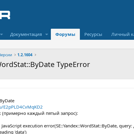
Документация
Форумы
Ресурсы
Личный к
Версии
1.2.1604
WordStat::ByDate TypeError
:ByDate
i.ru/E2pPLD4CvMqKD2
 (примерно каждый пятый запрос):
] JavaScript execution error(SE::Yandex::WordStat::ByDate, que
eading 'data')