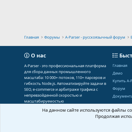
Главная
Форумы
A-Parser - русскоязычный форум
О нас
Быст
Главная
A-Parser - это профессиональная платформа
для сбора данных промышленного
Демо
масштаба: 10 000+ потоков, 110+ парсеров и
Купить A-P
гибкость Node.js. Автоматизируйте задачи в
Форум
SEO, e-commerce и арбитраже трафика с
непревзойденной скоростью и
Документ
масштабируемостью
На данном сайте используются файлы coo
Продолжая испол
Russian (RU)