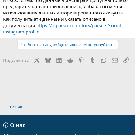
В связи с тем, что данные в инстаграм доступны только
предварительно авторизовавшись, добавлено метод
использования данных авторизированного аккаунта.
Как получить эти данные и указать описано в
документации
https://a-parser.com/docs/parsers/social-
instagram-profile
Чтобы ответить, войдите или зарегистрируйтесь.
X
Bluesky
LinkedIn
Reddit
Pinterest
Tumblr
WhatsApp
Электр
Сс
Поделиться:
1.2.1848
О нас