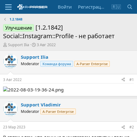
Войти
Регистрация
🇷🇺
1.2.1848
[1.2.1842]
Улучшение
Social::Instagram::Profile - не работает
А
Д
Support Ilia
3 Авг 2022
в
а
т
т
Support Ilia
о
а
Moderator
Команда форума
A-Parser Enterprise
р
н
т
а
е
ч
3 Авг 2022
#1
м
а
ы
л
а
Support Vladimir
Moderator
A-Parser Enterprise
23 Мар 2023
#2