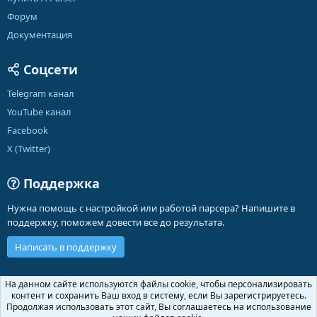
Форум
Документация
Соцсети
Telegram канал
YouTube канал
Facebook
X (Twitter)
Поддержка
Нужна помощь с настройкой или работой парсера? Напишите в
поддержку, поможем довести все до результата.
Написать в поддержку
Russian (RU)
На данном сайте используются файлы cookie, чтобы персонализировать
контент и сохранить Ваш вход в систему, если Вы зарегистрируетесь.
Обратная связь
Условия и правила
Продолжая использовать этот сайт, Вы соглашаетесь на использование
Политика конфиденциальности
Помощь
Главная
R