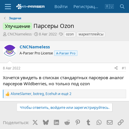
Войти
Регистрация
🇷🇺
Задачи
Парсеры Ozon
Улучшение
А
Д
Т
CNCNameless
8 Авг 2022
ozon
маркетплейсы
в
а
е
т
т
г
CNCNameless
о
а
и
A-Parser Pro License
A-Parser Pro
р
н
т
а
е
ч
8 Авг 2022
#1
м
а
ы
л
Хочется увидеть в списках стандартных парсеров аналог
а
парсеров Wildberries, но только под ozon
AloneSlamer
,
botreg
,
Ecehuh
и ещё 2
Р
е
а
Чтобы ответить, войдите или зарегистрируйтесь.
к
ц
и
X
Bluesky
LinkedIn
Reddit
Pinterest
Tumblr
WhatsApp
Электр
Сс
Поделиться:
и
: