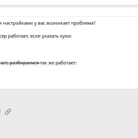
и настройками у вас возникает проблема?
ер работает, если указать куки:
̶т̶,̶ ̶р̶а̶з̶б̶и̶р̶а̶е̶м̶с̶я̶ так же работает:
tsApp
Электронная почта
Ссылка