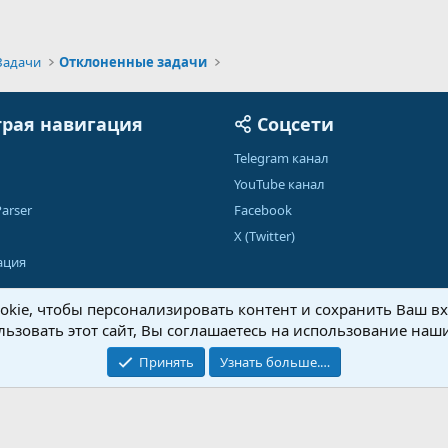
Задачи
Отклоненные задачи
рая навигация
Соцсети
Telegram канал
YouTube канал
arser
Facebook
X (Twitter)
ация
kie, чтобы персонализировать контент и сохранить Ваш вхо
ьзовать этот сайт, Вы соглашаетесь на использование наши
Обратная связь
Условия и правила
Принять
Узнать больше.…
®
Community platform by XenForo
© 2010-2026 XenForo Ltd.