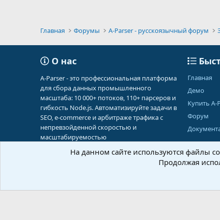
Главная
Форумы
A-Parser - русскоязычный форум
О нас
Быст
Главная
A-Parser - это профессиональная платформа
для сбора данных промышленного
Демо
масштаба: 10 000+ потоков, 110+ парсеров и
Купить A-P
гибкость Node.js. Автоматизируйте задачи в
Форум
SEO, e-commerce и арбитраже трафика с
непревзойденной скоростью и
Документ
масштабируемостью
На данном сайте используются файлы coo
Продолжая испол
Russian (RU)