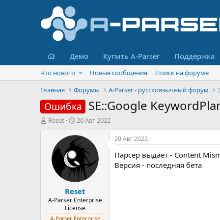
Главная
Демо
Купить A-Parser
Поддержка
Что нового
Новые сообщения
Поиск на форуме
Главная
Форумы
A-Parser - русскоязычный форум
SE::Google KeywordPla
Ошибка
А
Д
Reset
20 Авг 2022
в
а
т
т
20 Авг 2022
о
а
Парсер выдает - Content Mis
р
н
т
а
Версия - последняя бета
е
ч
м
а
Reset
ы
л
а
A-Parser Enterprise
License
A-Parser Enterprise