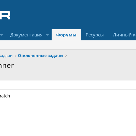
Документация
Форумы
Ресурсы
Личный к
Задачи
Отклоненные задачи
nner
match