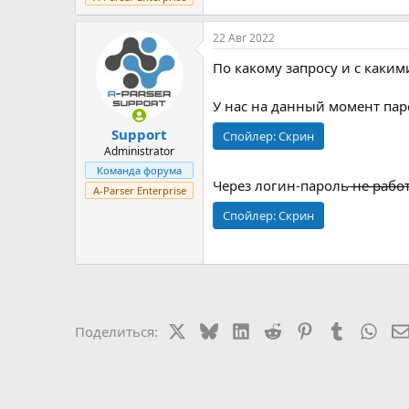
22 Авг 2022
По какому запросу и с каким
У нас на данный момент парс
Support
Спойлер:
Скрин
Administrator
Команда форума
Через логин-пароль ̶н̶е̶ ̶р̶а̶б̶о̶т̶а̶е
A-Parser Enterprise
Спойлер:
Скрин
X
Bluesky
LinkedIn
Reddit
Pinterest
Tumblr
Wha
Поделиться: