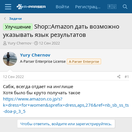
Войти
Регистрация
🇷🇺
Задачи
Shop::Amazon дать возможно
Улучшение
указывать язык результатов
А
Д
Yury Chernov
12 Сен 2022
в
а
т
т
Yury Chernov
о
а
A-Parser Enterprise License
A-Parser Enterprise
р
н
т
а
е
ч
12 Сен 2022
#1
м
а
ы
л
Сабж, всегда отдает на инглише
а
Хотя было бы круто получать такое
https://www.amazon.co.jp/s?
k=dress+for+women&sprefix=dress,aps,276&ref=nb_sb_ss_ts
-doa-p_3_5
Чтобы ответить, войдите или зарегистрируйтесь.