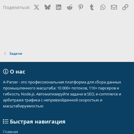
X
Bluesky
LinkedIn
Reddit
Pinterest
Tumblr
WhatsApp
Электр
Сс
Поделиться:
Задачи
О нас
A-Parser - это профессиональная платформа для сбора данных
промышленного масштаба: 10 000+ потоков, 110+ парсеров и
гибкость Node.js. Автоматизируйте задачи в SEO, e-commerce и
арбитраже трафика с непревзойденной скоростью и
масштабируемостью
Быстрая навигация
Главная