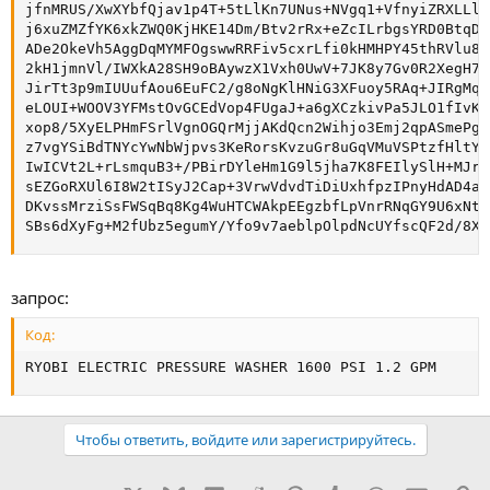
jfnMRUS/XwXYbfQjav1p4T+5tLlKn7UNus+NVgq1+VfnyiZRXLLlU
j6xuZMZfYK6xkZWQ0KjHKE14Dm/Btv2rRx+eZcILrbgsYRD0BtqDE
ADe2OkeVh5AggDqMYMFOgswwRRFiv5cxrLfi0kHMHPY45thRVlu8L
2kH1jmnVl/IWXkA28SH9oBAywzX1Vxh0UwV+7JK8y7Gv0R2XegH72
JirTt3p9mIUUufAou6EuFC2/g8oNgKlHNiG3XFuoy5RAq+JIRgMqQ
eLOUI+WOOV3YFMstOvGCEdVop4FUgaJ+a6gXCzkivPa5JLO1fIvKy
xop8/5XyELPHmFSrlVgnOGQrMjjAKdQcn2Wihjo3Emj2qpASmePgv
z7vgYSiBdTNYcYwNbWjpvs3KeRorsKvzuGr8uGqVMuVSPtzfHltYw
IwICVt2L+rLsmquB3+/PBirDYleHm1G9l5jha7K8FEIlySlH+MJr4
sEZGoRXUl6I8W2tISyJ2Cap+3VrwVdvdTiDiUxhfpzIPnyHdAD4aN
DKvssMrziSsFWSqBq8Kg4WuHTCWAkpEEgzbfLpVnrRNqGY9U6xNtQ
SBs6dXyFg+M2fUbz5egumY/Yfo9v7aeblpOlpdNcUYfscQF2d/8XU
запрос:
Код:
RYOBI ELECTRIC PRESSURE WASHER 1600 PSI 1.2 GPM
Чтобы ответить, войдите или зарегистрируйтесь.