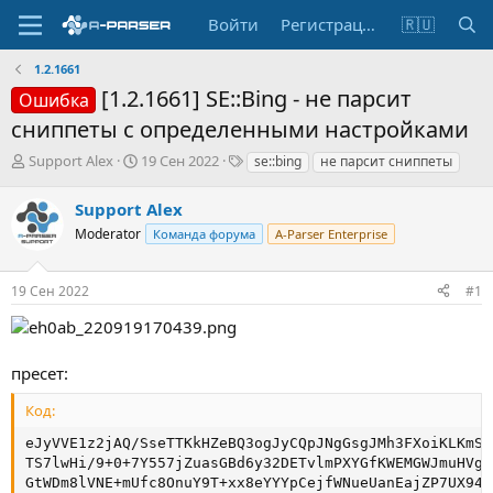
Войти
Регистрация
🇷🇺
1.2.1661
[1.2.1661] SE::Bing - не парсит
Ошибка
сниппеты с определенными настройками
А
Д
Т
Support Alex
19 Сен 2022
se::bing
не парсит сниппеты
в
а
е
т
т
г
Support Alex
о
а
и
Moderator
Команда форума
A-Parser Enterprise
р
н
т
а
е
ч
19 Сен 2022
#1
м
а
ы
л
а
пресет:
Код:
eJyVVE1z2jAQ/SseTTKkHZeBQ3ogJyCQpJNgGsgJMh3FXoiKLKmSn
TS7lwHi/9+0+7Y557jZuasGBd6y32DETvlmPXYGfKWEMGWJmuHVgy
GtWDm8lVNE+mUfc8OnuY9T+xx8eYYYpCejfWNueUanEajZP7UX94H