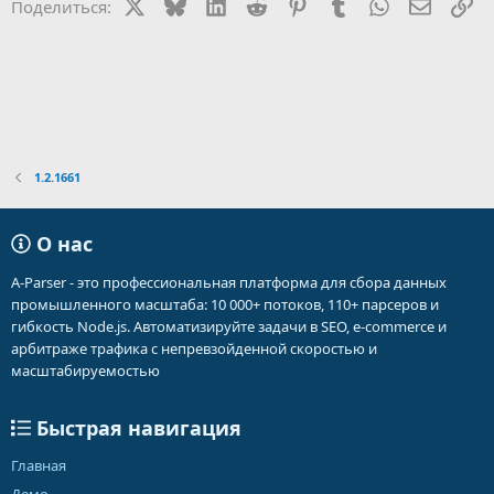
X
Bluesky
LinkedIn
Reddit
Pinterest
Tumblr
WhatsApp
Электр
Сс
Поделиться:
1.2.1661
О нас
A-Parser - это профессиональная платформа для сбора данных
промышленного масштаба: 10 000+ потоков, 110+ парсеров и
гибкость Node.js. Автоматизируйте задачи в SEO, e-commerce и
арбитраже трафика с непревзойденной скоростью и
масштабируемостью
Быстрая навигация
Главная