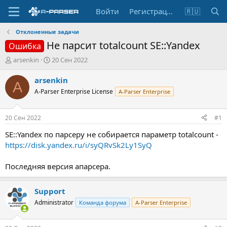
Войти
Регистрация
🇷🇺
Отклоненные задачи
Не парсит totalcount SE::Yandex
Ошибка
А
Д
arsenkin
20 Сен 2022
в
а
т
т
arsenkin
A
о
а
A-Parser Enterprise License
A-Parser Enterprise
р
н
т
а
е
ч
20 Сен 2022
#1
м
а
ы
л
SE::Yandex по парсеру не собирается параметр totalcount -
а
https://disk.yandex.ru/i/syQRvSk2Ly1SyQ
Последняя версия апарсера.
Support
Administrator
Команда форума
A-Parser Enterprise