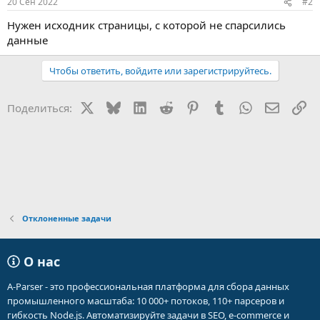
20 Сен 2022
#2
Нужен исходник страницы, с которой не спарсились
данные
Чтобы ответить, войдите или зарегистрируйтесь.
X
Bluesky
LinkedIn
Reddit
Pinterest
Tumblr
WhatsApp
Электр
Сс
Поделиться:
Отклоненные задачи
О нас
A-Parser - это профессиональная платформа для сбора данных
промышленного масштаба: 10 000+ потоков, 110+ парсеров и
гибкость Node.js. Автоматизируйте задачи в SEO, e-commerce и