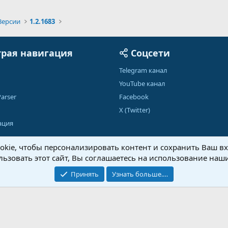
Версии
1.2.1683
рая навигация
Соцсети
Telegram канал
YouTube канал
arser
Facebook
X (Twitter)
ация
kie, чтобы персонализировать контент и сохранить Ваш вхо
ьзовать этот сайт, Вы соглашаетесь на использование наши
Обратная связь
Условия и правила
Принять
Узнать больше.…
®
Community platform by XenForo
© 2010-2026 XenForo Ltd.