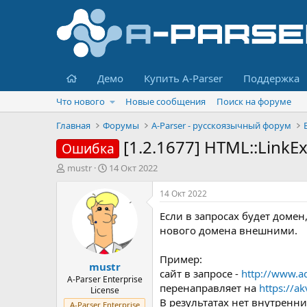
Главная
Демо
Купить A-Parser
Поддержка
Что нового
Новые сообщения
Поиск на форуме
Главная
Форумы
A-Parser - русскоязычный форум
[1.2.1677] HTML::Link
Ошибка
А
Д
mustr
14 Окт 2022
в
а
т
т
14 Окт 2022
о
а
Если в запросах будет домен,
р
н
т
а
нового домена внешними.
е
ч
м
а
Пример:
mustr
ы
л
сайт в запросе -
http://www.aq
а
A-Parser Enterprise
перенаправляет на
https://a
License
В результатах нет внутренни
A-Parser Enterprise