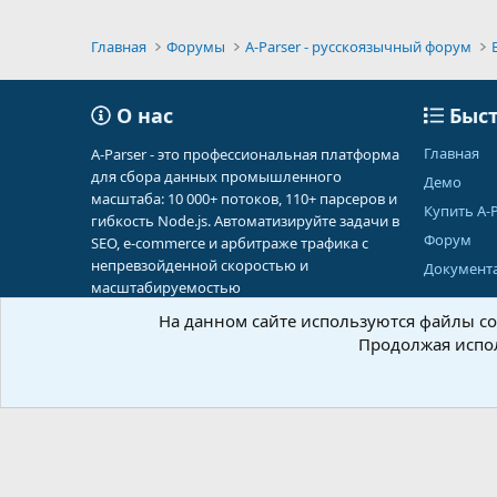
Главная
Форумы
A-Parser - русскоязычный форум
О нас
Быст
Главная
A-Parser - это профессиональная платформа
для сбора данных промышленного
Демо
масштаба: 10 000+ потоков, 110+ парсеров и
Купить A-P
гибкость Node.js. Автоматизируйте задачи в
Форум
SEO, e-commerce и арбитраже трафика с
непревзойденной скоростью и
Документ
масштабируемостью
На данном сайте используются файлы coo
Продолжая испол
Russian (RU)