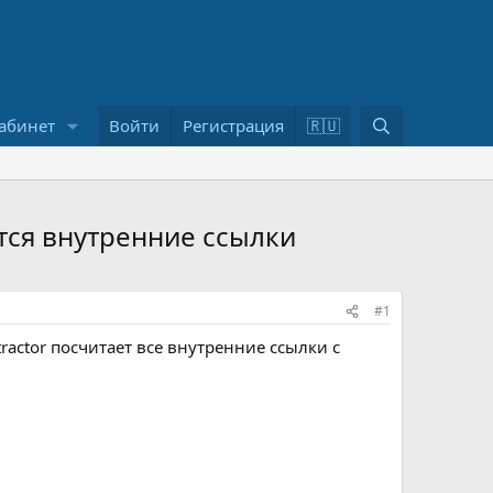
П
абинет
Войти
Регистрация
🇷🇺
о
и
с
к
ются внутренние ссылки
#1
tractor посчитает все внутренние ссылки с