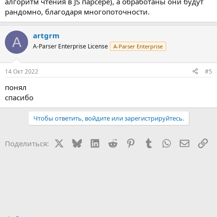
алгоритм чтения в JS парсере), а обработаны они будут
рандомно, благодаря многопоточности.
artgrm
A
A-Parser Enterprise License
A-Parser Enterprise
14 Окт 2022
#5
понял
спасибо
Чтобы ответить, войдите или зарегистрируйтесь.
X
Bluesky
LinkedIn
Reddit
Pinterest
Tumblr
WhatsApp
Электр
Сс
Поделиться: