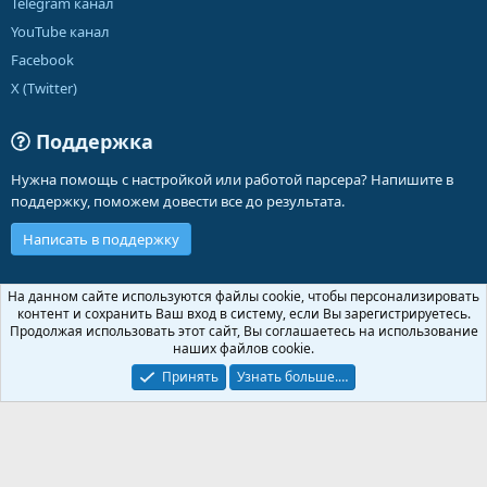
Telegram канал
YouTube канал
Facebook
X (Twitter)
Поддержка
Нужна помощь с настройкой или работой парсера? Напишите в
поддержку, поможем довести все до результата.
Написать в поддержку
Russian (RU)
На данном сайте используются файлы cookie, чтобы персонализировать
контент и сохранить Ваш вход в систему, если Вы зарегистрируетесь.
Обратная связь
Условия и правила
Продолжая использовать этот сайт, Вы соглашаетесь на использование
Политика конфиденциальности
Помощь
Главная
R
наших файлов cookie.
S
S
Принять
Узнать больше.…
®
Community platform by XenForo
© 2010-2026 XenForo Ltd.