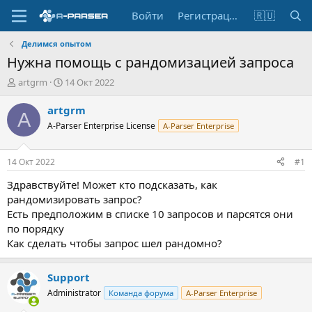
Войти
Регистрация
🇷🇺
Делимся опытом
Нужна помощь с рандомизацией запроса
А
Д
artgrm
14 Окт 2022
в
а
т
т
artgrm
A
о
а
A-Parser Enterprise License
A-Parser Enterprise
р
н
т
а
е
ч
14 Окт 2022
#1
м
а
ы
л
Здравствуйте! Может кто подсказать, как
а
рандомизировать запрос?
Есть предположим в списке 10 запросов и парсятся они
по порядку
Как сделать чтобы запрос шел рандомно?
Support
Administrator
Команда форума
A-Parser Enterprise