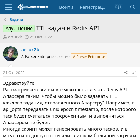
Войти
Регистрация
🇷🇺
Задачи
TTL задач в Redis API
Улучшение
А
Д
artur2k
21 Окт 2022
в
а
т
т
artur2k
о
а
A-Parser Enterprise License
A-Parser Enterprise
р
н
т
а
е
ч
21 Окт 2022
#1
м
а
ы
л
Здравствуйте!
а
Рассматриваете ли вы возможность сделать Redis API
Апарсера таким, чтобы можно было задавать TTL
каждого задания, отправленного Апарсеру? Например, в
api_opts передавать unix epoch timestamp, после которого
таск будет считаться просроченным, и выполняться
Апарсером не будет.
Иногда скрипт может генерировать много тасков, и в
моменты недоступности или слишком большой загрузки