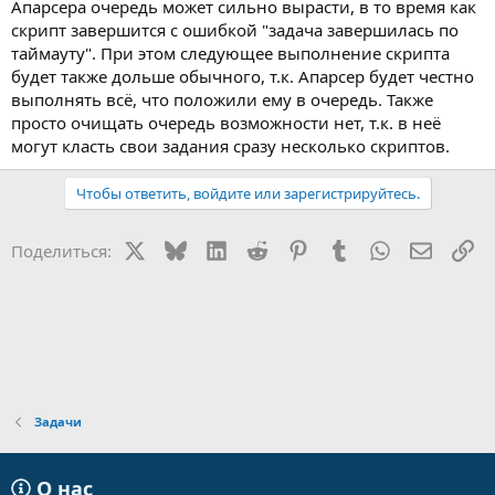
Апарсера очередь может сильно вырасти, в то время как
скрипт завершится с ошибкой "задача завершилась по
таймауту". При этом следующее выполнение скрипта
будет также дольше обычного, т.к. Апарсер будет честно
выполнять всё, что положили ему в очередь. Также
просто очищать очередь возможности нет, т.к. в неё
могут класть свои задания сразу несколько скриптов.
Чтобы ответить, войдите или зарегистрируйтесь.
X
Bluesky
LinkedIn
Reddit
Pinterest
Tumblr
WhatsApp
Электр
Сс
Поделиться:
Задачи
О нас