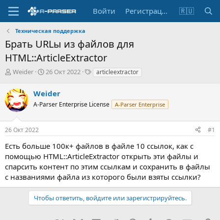
Войти
Регистрация
🇷🇺
Техническая поддержка
Брать URLы из файлов для
HTML::ArticleExtractor
А
Д
Т
Weider
26 Окт 2022
articleextractor
в
а
е
т
т
г
Weider
о
а
и
A-Parser Enterprise License
A-Parser Enterprise
р
н
т
а
е
ч
26 Окт 2022
#1
м
а
ы
л
Есть больше 100к+ файлов в файле 10 ссылок, как с
а
помощью HTML::ArticleExtractor открыть эти файлы и
спарсить контент по этим ссылкам и сохранить в файлы
с названиями файла из которого были взяты ссылки?
Чтобы ответить, войдите или зарегистрируйтесь.