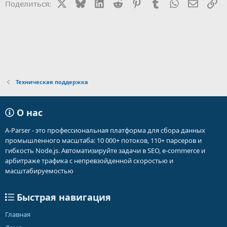
X
Bluesky
LinkedIn
Reddit
Pinterest
Tumblr
WhatsApp
Электр
Сс
Поделиться:
Техническая поддержка
О нас
A-Parser - это профессиональная платформа для сбора данных
промышленного масштаба: 10 000+ потоков, 110+ парсеров и
гибкость Node.js. Автоматизируйте задачи в SEO, e-commerce и
арбитраже трафика с непревзойденной скоростью и
масштабируемостью
Быстрая навигация
Главная