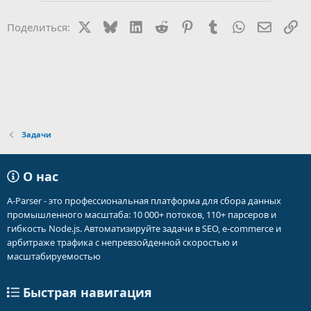
X
Bluesky
LinkedIn
Reddit
Pinterest
Tumblr
WhatsApp
Электр
Сс
Поделиться:
Задачи
О нас
A-Parser - это профессиональная платформа для сбора данных
промышленного масштаба: 10 000+ потоков, 110+ парсеров и
гибкость Node.js. Автоматизируйте задачи в SEO, e-commerce и
арбитраже трафика с непревзойденной скоростью и
масштабируемостью
Быстрая навигация