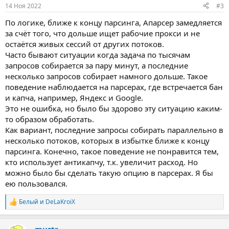
14 Ноя 2022
#3
По логике, ближе к концу парсинга, Апарсер замедляется
за счёт того, что дольше ищет рабочие прокси и не
остаётся живых сессий от других потоков.
Часто бывают ситуации когда задача по тысячам
запросов собирается за пару минут, а последние
несколько запросов собирает намного дольше. Такое
поведение наблюдается на парсерах, где встречается бан
и капча, например, Яндекс и Google.
Это не ошибка, но было бы здорово эту ситуацию каким-
то образом обработать.
Как вариант, последние запросы собирать параллельно в
несколько потоков, которых в избытке ближе к концу
парсинга. Конечно, такое поведение не понравится тем,
кто использует антикапчу, т.к. увеличит расход. Но
можно было бы сделать такую опцию в парсерах. Я бы
ею пользовался.
Белый
и
DeLaKroiX
Р
е
а
mustr