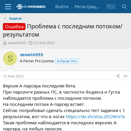
Войти
Регистрация
🇷🇺
Задачи
Проблема с последним потоком/
Ошибка
результатом
А
Д
seowin555
12 Ноя 2022
в
а
т
т
seowin555
S
о
а
A-Parser Pro License
A-Parser Pro
р
н
т
а
е
ч
12 Ноя 2022
#1
м
а
ы
л
Версия А-парсера последняя бета.
а
При парсинге разных ПС, в частности Яндекса и Гугла
наблюдается проблема с последним потоком.
На последнем потоке А-парсер встает.
Сейчас попробовал сделать специально тест задания с 1
результатом, вот что в логах
https://skr.sh/sGsL2ECiWrs?a
Такая проблема наблюдается в последних версиях А-
парсера, на любых проксях.