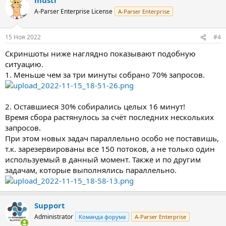
к
ц
A-Parser Enterprise License
A-Parser Enterprise
и
и
:
15 Ноя 2022
#4
Скриншоты ниже наглядно показывают подобную
ситуацию.
1. Меньше чем за три минуты собрано 70% запросов.
2. Оставшиеся 30% собирались целых 16 минут!
Время сбора растянулось за счёт последних нескольких
запросов.
При этом новых задач параллельно особо не поставишь,
т.к. зарезервированы все 150 потоков, а не только один
используемый в данный момент. Также и по другим
задачам, которые выполнялись параллельно.
Support
Administrator
Команда форума
A-Parser Enterprise