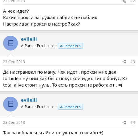
23 Сен 2013
#2
А чек идет?
Какие прокси загружал паблик не паблик
Настраивал прокси в настройках?
evilelli
E
A-Parser Pro License
A-Parser Pro
23 Сен 2013
#3
Да настраивал по ману. Чек идет . прокси мне дал
forbiden ну они как бы с покупкой идут. Типо бонус. Хз
total alive стоит нуль. То есть прокси не работают . =(
evilelli
E
A-Parser Pro License
A-Parser Pro
23 Сен 2013
#4
Так разобрался. я айпи не указал. спасибо +)