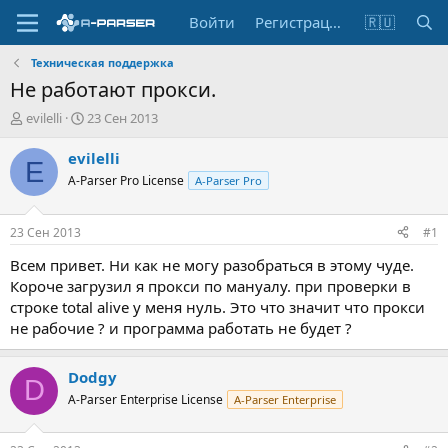
Войти
Регистрация
🇷🇺
Техническая поддержка
Не работают прокси.
А
Д
evilelli
23 Сен 2013
в
а
т
т
evilelli
E
о
а
A-Parser Pro License
A-Parser Pro
р
н
т
а
е
ч
23 Сен 2013
#1
м
а
ы
л
Всем привет. Ни как не могу разобраться в этому чуде.
а
Короче загрузил я прокси по мануалу. при проверки в
строке total alive у меня нуль. Это что значит что прокси
не рабочие ? и программа работать не будет ?
Dodgy
D
A-Parser Enterprise License
A-Parser Enterprise