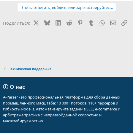
Чтобы ответить, войдите или зарегистрируйтесь.
X
Bluesky
LinkedIn
Reddit
Pinterest
Tumblr
WhatsApp
Электр
Сс
Поделиться:
Техническая поддержка
О нас
A-Parser - это профессиональная платформа для сбора данных
промышленного масштаба: 10 000+ потоков, 110+ парсеров и
гибкость Node.js. Автоматизируйте задачи в SEO, e-commerce и
арбитраже трафика с непревзойденной скоростью и
масштабируемостью