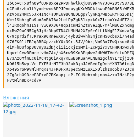
IbCpvCTx8fnO9fOJN8xxe2PPDFhwlkXjDUv9N4vYJOv2Dt7S87BLz
uCFp6rzbo1fYyxd+wxs6PPJPnquygKXcWDDkfswuP0bRN65iWEXRB
AzVbo24Mc55Jx4INc+sUME69BGNEDLgpYlynRq/WBpwRYFG25DIjt
Wc+1SbhrgPa9uA3nRAI6a2LetPpZgK51xyxk0xZlrpxYcAdFT2ofX
l4IROq6hm1ISsTVwQ9X36+8qS1CmMinZtsVeZqE/m+lMuUZxncmgB
uxRwZ9uCN5Cg6JjHz3bpSTD4CbMbMA2XZyS+GLLtNNgF1Z4mzaSgz
O/9cprd2fTJRrax90RnewXH5j4ybBiwvhh3mjCnHS0cbsXi/n4adP
S76EK01lFRJq8RBXpzzxhY0xN9rt5JV/9brjVmSBx7FwQisuc8c0a
4iMFhDUfGp3UvnyUZdDjciiiicxjz3MMi+ZcWgiYxVCHHKHxwx3hw
Uqu+lCewBFmrefvHmZAx/hX6cwR9KoBPq4we2dhW6TVdYcfuDMZQW
E73AzOMfmLcUiXC4tgOiAkq7KLwBSKuanVLNEm2gclNYLrzjjzUFR
NO615b5wptVcLEYF5UrNTF3h33ukBjpJJVBedIgDmhYXNT36tmgDL
Xo495rSW9vNlHmqKs4JFR0FxRJpeC5MzLuX1xUlzhzUo5b37ZJCnC
2Zg3rhO9RzeF8F+vE7BKaapjicPtFCd9eb+objmbv4z+aINzkP2yZ
FvtMln8Dx+cd7A==
Вложения