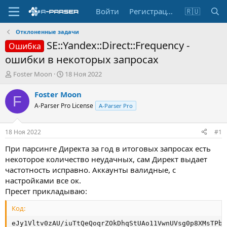
Войти
Регистрация
🇷🇺
Отклоненные задачи
SE::Yandex::Direct::Frequency -
Ошибка
ошибки в некоторых запросах
А
Д
Foster Moon
18 Ноя 2022
в
а
т
т
Foster Moon
F
о
а
A-Parser Pro License
A-Parser Pro
р
н
т
а
е
ч
18 Ноя 2022
#1
м
а
ы
л
При парсинге Директа за год в итоговых запросах есть
а
некоторое количество неудачных, сам Директ выдает
частотность исправно. Аккаунты валидные, с
настройками все ок.
Пресет прикладываю:
Код:
eJy1Vltv0zAU/iuTtQeQoqrZOkDhqStUAo11VwnUVsg0p8XMsTPb6