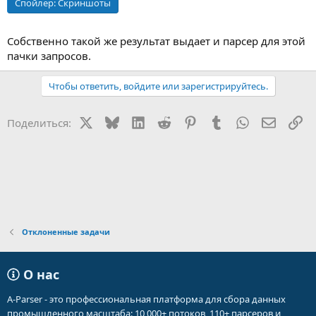
Спойлер:
Скриншоты
Собственно такой же результат выдает и парсер для этой
пачки запросов.
Чтобы ответить, войдите или зарегистрируйтесь.
X
Bluesky
LinkedIn
Reddit
Pinterest
Tumblr
WhatsApp
Электр
Сс
Поделиться:
Отклоненные задачи
О нас
A-Parser - это профессиональная платформа для сбора данных
промышленного масштаба: 10 000+ потоков, 110+ парсеров и