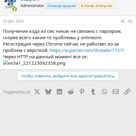
Administrator
Команда форума
A-Parser Enterprise
23 Дек 2022
#2
Получение кода из смс никак не связано с парсером,
скорее всего какие-то проблемы у onlinesim.
Регистрация через Chrome сейчас не работает из-за
проблем с версткой:
https://a-parser.com/threads/7757/
Через HTTP на данный момент все ок:
Чтобы ответить, войдите или зарегистрируйтесь.
X
Bluesky
LinkedIn
Reddit
Pinterest
Tumblr
WhatsApp
Электр
Сс
Поделиться: