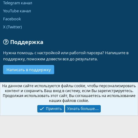
Telegram канал
YouTube канал
Facebook
X (Twitter)
Поддержка
Нужна помощь с настройкой или работой парсера? Напишите в
поддержку, поможем довести все до результата.
Написать в поддержку
Russian (RU)
На данном сайте используются файлы cookie, чтобы персонализировать
контент и сохранить Ваш вход в систему, если Вы зарегистрируетесь.
Обратная связь
Условия и правила
Продолжая использовать этот сайт, Вы соглашаетесь на использование
Политика конфиденциальности
Помощь
Главная
R
наших файлов cookie.
S
S
Принять
Узнать больше.…
®
Community platform by XenForo
© 2010-2026 XenForo Ltd.