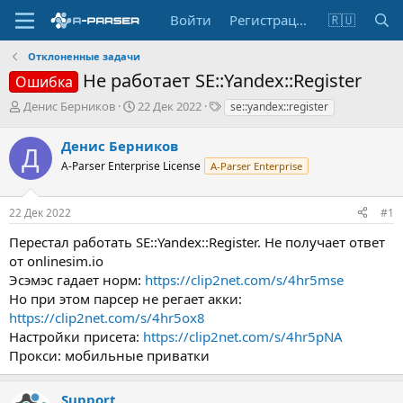
Войти
Регистрация
🇷🇺
Отклоненные задачи
Не работает SE::Yandex::Register
Ошибка
А
Д
Т
Денис Берников
22 Дек 2022
se::yandex::register
в
а
е
т
т
г
Денис Берников
Д
о
а
и
A-Parser Enterprise License
A-Parser Enterprise
р
н
т
а
е
ч
22 Дек 2022
#1
м
а
ы
л
Перестал работать SE::Yandex::Register. Не получает ответ
а
от onlinesim.io
Эсэмэс гадает норм:
https://clip2net.com/s/4hr5mse
Но при этом парсер не регает акки:
https://clip2net.com/s/4hr5ox8
Настройки присета:
https://clip2net.com/s/4hr5pNA
Прокси: мобильные приватки
Support