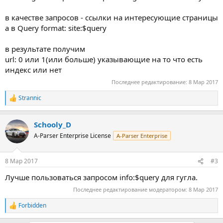
в качестве запросов - ссылки на интересующие страницы
а в Query format: site:$query
в результате получим
url: 0 или 1(или больше) указывающие на то что есть
индекс или нет
Последнее редактирование:
8 Мар 2017
Strannic
Р
е
а
Schooly_D
к
ц
A-Parser Enterprise License
A-Parser Enterprise
и
и
:
8 Мар 2017
#3
Лучше пользоваться запросом info:$query для гугла.
Последнее редактирование модератором:
8 Мар 2017
Forbidden
Р
е