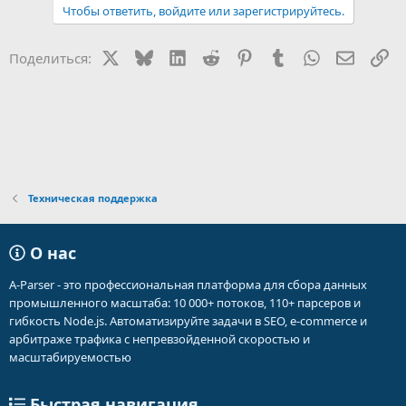
а
Чтобы ответить, войдите или зарегистрируйтесь.
к
ц
и
X
Bluesky
LinkedIn
Reddit
Pinterest
Tumblr
WhatsApp
Электр
Сс
Поделиться:
и
:
Техническая поддержка
О нас
A-Parser - это профессиональная платформа для сбора данных
промышленного масштаба: 10 000+ потоков, 110+ парсеров и
гибкость Node.js. Автоматизируйте задачи в SEO, e-commerce и
арбитраже трафика с непревзойденной скоростью и
масштабируемостью
Быстрая навигация