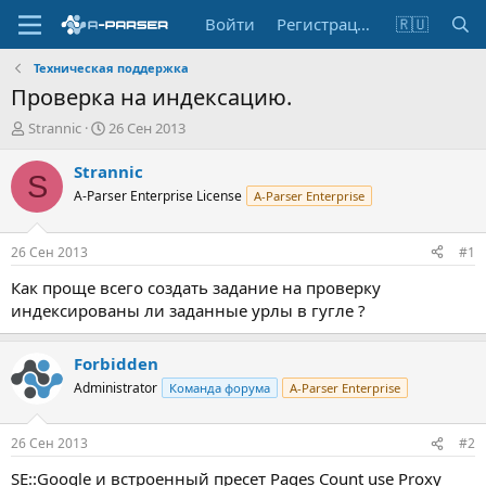
Войти
Регистрация
🇷🇺
Техническая поддержка
Проверка на индексацию.
А
Д
Strannic
26 Сен 2013
в
а
т
т
Strannic
S
о
а
A-Parser Enterprise License
A-Parser Enterprise
р
н
т
а
е
ч
26 Сен 2013
#1
м
а
ы
л
Как проще всего создать задание на проверку
а
индексированы ли заданные урлы в гугле ?
Forbidden
Administrator
Команда форума
A-Parser Enterprise
26 Сен 2013
#2
SE::Google и встроенный пресет Pages Count use Proxy