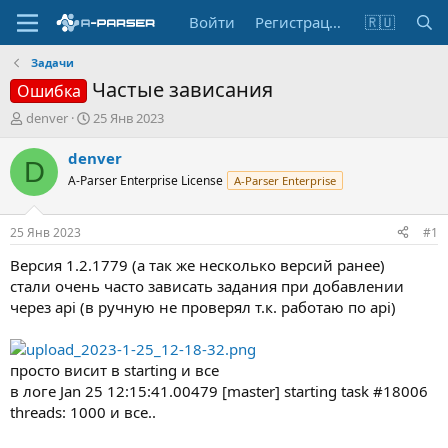
Войти
Регистрация
🇷🇺
Задачи
Частые зависания
Ошибка
А
Д
denver
25 Янв 2023
в
а
т
т
denver
D
о
а
A-Parser Enterprise License
A-Parser Enterprise
р
н
т
а
е
ч
25 Янв 2023
#1
м
а
ы
л
Версия 1.2.1779 (а так же несколько версий ранее)
а
стали очень часто зависать задания при добавлении
через api (в ручную не проверял т.к. работаю по api)
просто висит в starting и все
в логе Jan 25 12:15:41.00479 [master] starting task #18006
threads: 1000 и все..