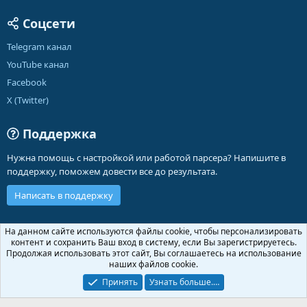
Соцсети
Telegram канал
YouTube канал
Facebook
X (Twitter)
Поддержка
Нужна помощь с настройкой или работой парсера? Напишите в
поддержку, поможем довести все до результата.
Написать в поддержку
Russian (RU)
На данном сайте используются файлы cookie, чтобы персонализировать
контент и сохранить Ваш вход в систему, если Вы зарегистрируетесь.
Обратная связь
Условия и правила
Продолжая использовать этот сайт, Вы соглашаетесь на использование
Политика конфиденциальности
Помощь
Главная
R
наших файлов cookie.
S
S
Принять
Узнать больше.…
®
Community platform by XenForo
© 2010-2026 XenForo Ltd.