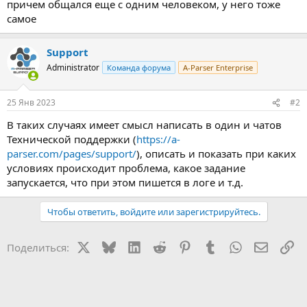
причем общался еще с одним человеком, у него тоже
самое
Support
Administrator
Команда форума
A-Parser Enterprise
25 Янв 2023
#2
В таких случаях имеет смысл написать в один и чатов
Технической поддержки (
https://a-
parser.com/pages/support/
), описать и показать при каких
условиях происходит проблема, какое задание
запускается, что при этом пишется в логе и т.д.
Чтобы ответить, войдите или зарегистрируйтесь.
X
Bluesky
LinkedIn
Reddit
Pinterest
Tumblr
WhatsApp
Электр
Сс
Поделиться: