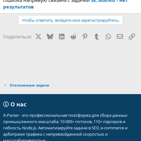
Ошибка напрямую связана с задачей
SE::MailRu - нет
результатов
Чтобы ответить, войдите или зарегистрируйтесь.
X
Bluesky
LinkedIn
Reddit
Pinterest
Tumblr
WhatsApp
Электр
Сс
Поделиться:
Отклоненные задачи
О нас
A-Parser - это профессиональная платформа для сбора данных
промышленного масштаба: 10 000+ потоков, 110+ парсеров и
гибкость Node.js. Автоматизируйте задачи в SEO, e-commerce и
арбитраже трафика с непревзойденной скоростью и
масштабируемостью