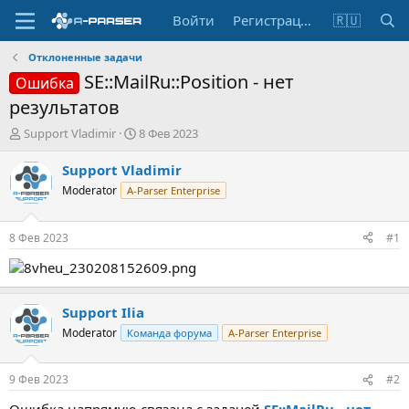
Войти
Регистрация
🇷🇺
Отклоненные задачи
SE::MailRu::Position - нет
Ошибка
результатов
А
Д
Support Vladimir
8 Фев 2023
в
а
т
т
Support Vladimir
о
а
Moderator
A-Parser Enterprise
р
н
т
а
е
ч
8 Фев 2023
#1
м
а
ы
л
а
Support Ilia
Moderator
Команда форума
A-Parser Enterprise
9 Фев 2023
#2