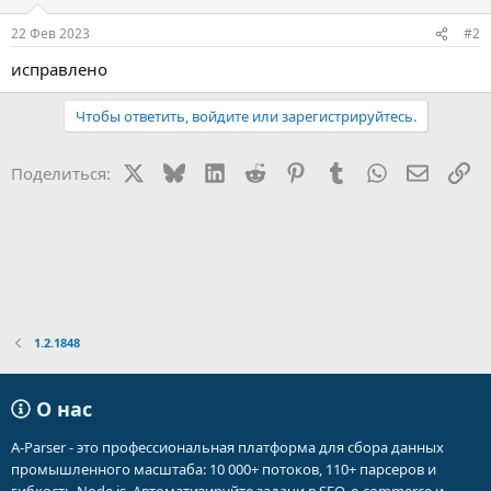
22 Фев 2023
#2
исправлено
Чтобы ответить, войдите или зарегистрируйтесь.
X
Bluesky
LinkedIn
Reddit
Pinterest
Tumblr
WhatsApp
Электр
Сс
Поделиться:
1.2.1848
О нас
A-Parser - это профессиональная платформа для сбора данных
промышленного масштаба: 10 000+ потоков, 110+ парсеров и