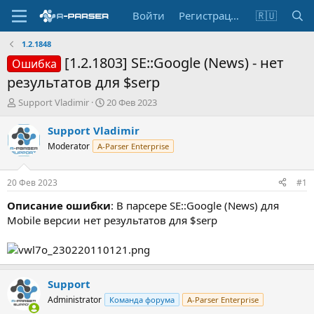
Войти
Регистрация
🇷🇺
1.2.1848
[1.2.1803] SE::Google (News) - нет
Ошибка
результатов для $serp
А
Д
Support Vladimir
20 Фев 2023
в
а
т
т
Support Vladimir
о
а
Moderator
A-Parser Enterprise
р
н
т
а
е
ч
20 Фев 2023
#1
м
а
ы
л
Описание ошибки
: В парсере SE::Google (News) для
а
Mobile версии нет результатов для $serp
Support
Administrator
Команда форума
A-Parser Enterprise