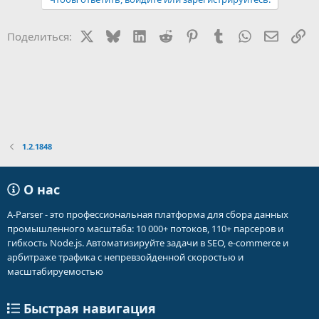
X
Bluesky
LinkedIn
Reddit
Pinterest
Tumblr
WhatsApp
Электр
Сс
Поделиться:
1.2.1848
О нас
A-Parser - это профессиональная платформа для сбора данных
промышленного масштаба: 10 000+ потоков, 110+ парсеров и
гибкость Node.js. Автоматизируйте задачи в SEO, e-commerce и
арбитраже трафика с непревзойденной скоростью и
масштабируемостью
Быстрая навигация