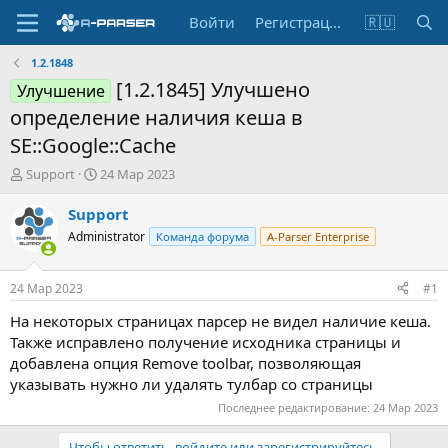
Войти
Регистрация
🇷🇺
1.2.1848
[1.2.1845] Улучшено
Улучшение
определение наличия кеша в
SE::Google::Cache
А
Д
Support
24 Мар 2023
в
а
т
т
Support
о
а
Administrator
Команда форума
A-Parser Enterprise
р
н
т
а
е
ч
24 Мар 2023
#1
м
а
ы
л
На некоторых страницах парсер не видел наличие кеша.
а
Также исправлено получение исходника страницы и
добавлена опция Remove toolbar, позволяющая
указывать нужно ли удалять тулбар со страницы
Последнее редактирование:
24 Мар 2023
Чтобы ответить, войдите или зарегистрируйтесь.