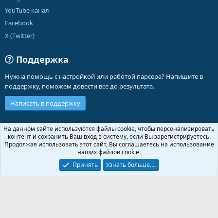
YouTube канал
Facebook
X (Twitter)
Поддержка
Нужна помощь с настройкой или работой парсера? Напишите в
поддержку, поможем довести все до результата.
Написать в поддержку
Russian (RU)
На данном сайте используются файлы cookie, чтобы персонализировать
контент и сохранить Ваш вход в систему, если Вы зарегистрируетесь.
Обратная связь
Условия и правила
Продолжая использовать этот сайт, Вы соглашаетесь на использование
Политика конфиденциальности
Помощь
Главная
R
наших файлов cookie.
S
S
Принять
Узнать больше.…
®
Community platform by XenForo
© 2010-2026 XenForo Ltd.