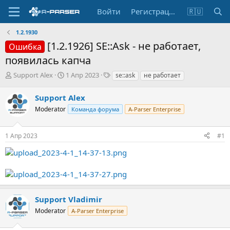
Войти
Регистрация
🇷🇺
1.2.1930
[1.2.1926] SE::Ask - не работает,
Ошибка
появилась капча
А
Д
Т
Support Alex
1 Апр 2023
se::ask
не работает
в
а
е
т
т
г
Support Alex
о
а
и
Moderator
Команда форума
A-Parser Enterprise
р
н
т
а
е
ч
1 Апр 2023
#1
м
а
ы
л
а
Support Vladimir
Moderator
A-Parser Enterprise