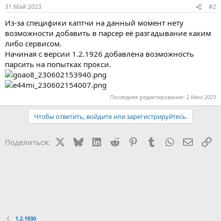
31 Май 2023
#2
Из-за специфики каптчи на данный момент нету
возможности добавить в парсер её разгадывание каким
либо сервисом.
Начиная с версии 1.2.1926 добавлена возможность
парсить на попытках прокси.
Последнее редактирование:
2 Июн 2023
Чтобы ответить, войдите или зарегистрируйтесь.
X
Bluesky
LinkedIn
Reddit
Pinterest
Tumblr
WhatsApp
Электр
Сс
Поделиться:
1.2.1930