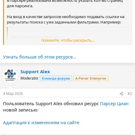
В парсере реализована возможность указать кол-во страниц
для парсинга.
На вход в качестве запросов необходимо подавать ссылки на
результаты поиска с уже заданными фильтрами. Например:
https://www.cian.ru/cat.php?
Нажмите, чтобы раскрыть...
deal_type=sale&engine_version=2&offer_type=flat&region=-1...
Нажмите, чтобы раскрыть...
Узнать больше об этом ресурсе...
Support Alex
Moderator
Команда форума
A-Parser Enterprise
4 Мар 2026
#2
Пользователь Support Alex обновил ресурс
Парсер Циан
новой записью:
Адаптация к изменениям на сайте