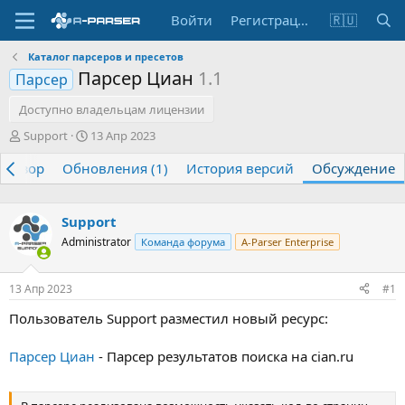
Войти
Регистрация
🇷🇺
Каталог парсеров и пресетов
Парсер Циан
1.1
Парсер
Доступно владельцам лицензии
А
Д
Support
13 Апр 2023
в
а
Обзор
т
Обновления (1)
т
История версий
Обсуждение
о
а
р
н
т
а
Support
е
ч
Administrator
Команда форума
A-Parser Enterprise
м
а
ы
л
а
13 Апр 2023
#1
Пользователь Support разместил новый ресурс:
Парсер Циан
- Парсер результатов поиска на cian.ru