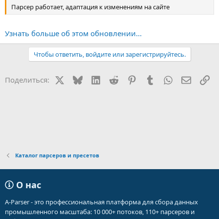
Парсер работает, адаптация к изменениям на сайте
Узнать больше об этом обновлении...
Чтобы ответить, войдите или зарегистрируйтесь.
X
Bluesky
LinkedIn
Reddit
Pinterest
Tumblr
WhatsApp
Электр
Сс
Поделиться:
Каталог парсеров и пресетов
О нас
A-Parser - это профессиональная платформа для сбора данных
промышленного масштаба: 10 000+ потоков, 110+ парсеров и