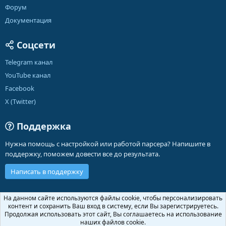
Форум
Документация
Соцсети
Telegram канал
YouTube канал
Facebook
X (Twitter)
Поддержка
Нужна помощь с настройкой или работой парсера? Напишите в
поддержку, поможем довести все до результата.
Написать в поддержку
Russian (RU)
На данном сайте используются файлы cookie, чтобы персонализировать
контент и сохранить Ваш вход в систему, если Вы зарегистрируетесь.
Обратная связь
Условия и правила
Продолжая использовать этот сайт, Вы соглашаетесь на использование
Политика конфиденциальности
Помощь
Главная
R
наших файлов cookie.