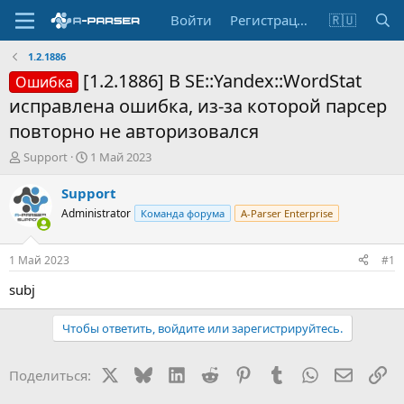
Войти
Регистрация
🇷🇺
1.2.1886
[1.2.1886] В SE::Yandex::WordStat
Ошибка
исправлена ошибка, из-за которой парсер
повторно не авторизовался
А
Д
Support
1 Май 2023
в
а
т
т
Support
о
а
Administrator
Команда форума
A-Parser Enterprise
р
н
т
а
е
ч
1 Май 2023
#1
м
а
ы
л
subj
а
Чтобы ответить, войдите или зарегистрируйтесь.
X
Bluesky
LinkedIn
Reddit
Pinterest
Tumblr
WhatsApp
Электр
Сс
Поделиться: