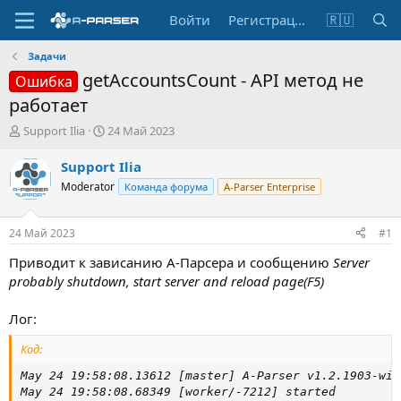
Войти
Регистрация
🇷🇺
Задачи
getAccountsCount - API метод не
Ошибка
работает
А
Д
Support Ilia
24 Май 2023
в
а
т
т
Support Ilia
о
а
Moderator
Команда форума
A-Parser Enterprise
р
н
т
а
е
ч
24 Май 2023
#1
м
а
ы
л
Приводит к зависанию А-Парсера и сообщению
Server
а
probably shutdown, start server and reload page(F5)
Лог:
Код:
May 24 19:58:08.13612 [master] A-Parser v1.2.1903-win
May 24 19:58:08.68349 [worker/-7212] started
