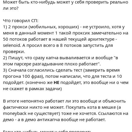
Может быть кто-нибудь может у себя проверить реально
ли это?
Что говорил СП:
1) 2 прокси (мобильных, хороших) - не устроило, хотя у
меня в данный момент 1 такой проксик замечательно на
50 потоков работает в нашей текущей архитектуре -
selenoid. А просил всего в 8 потоков запустить для
проверки.
2) Пишут, что сразу капча вываливается и вообще "в
этом парсере разгадывание плохо работает".
3) Сначала согласились сделать тест (замерить время
прогона 100 фраз), потом написали, что для теста и 10
подойдет. (конечно же
НЕ
подойдет, это вообще ни о чем
не скажет в рамках задачи)
В итоге непонятно работает ли это вообще и объяснить
фактически никто не может. Покупать кота в мешке (а
moneyback не существует) тоже не хочется. Ссылаются на
демо - а в демо антикапча вообще не работает.
Если кто-нибудь может у себя проверить