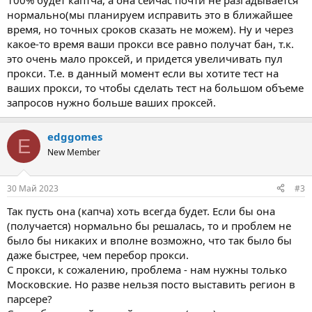
100% будет каптча, а она сейчас почти не разгадывается
нормально(мы планируем исправить это в ближайшее
время, но точных сроков сказать не можем). Ну и через
какое-то время ваши прокси все равно получат бан, т.к.
это очень мало проксей, и придется увеличивать пул
прокси. Т.е. в данный момент если вы хотите тест на
ваших прокси, то чтобы сделать тест на большом объеме
запросов нужно больше ваших проксей.
edggomes
E
New Member
30 Май 2023
#3
Так пусть она (капча) хоть всегда будет. Если бы она
(получается) нормально бы решалась, то и проблем не
было бы никаких и вполне возможно, что так было бы
даже быстрее, чем перебор прокси.
С прокси, к сожалению, проблема - нам нужны только
Московские. Но разве нельзя посто выставить регион в
парсере?