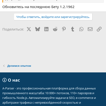
Обновитесь на последнюю Бету 1.2.1962
Чтобы ответить, войдите или зарегистрируйтесь.
X
Bluesky
LinkedIn
Reddit
Pinterest
Tumblr
WhatsApp
Электр
Сс
Поделиться:
Делимся опытом
О нас
A-Parser - это профессиональная платформа для сбора данных
промышленного масштаба: 10 000+ потоков, 110+ парсеров и
гибкость Node.js. Автоматизируйте задачи в SEO, e-commerce и
арбитраже трафика с непревзойденной скоростью и