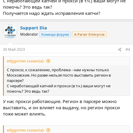
С неработающей капчей и прокси (в т.ч.) ваши могут не
помочь? Это ведь так?
Получается надо ждать исправления капчи?
Support Ilia
Moderator
Команда форума
A-Parser Enterprise
30 Май 2023
#4
edggomes сказал(а):
С прокси, к сожалению, проблема - нам нужны только
Московские. Но разве нельзя посто выставить регион в
парсере?
С неработающей капчей и прокси (в т.ч.) ваши могут не
помочь? Это ведь так?
У нас прокси работающие. Регион в парсере можно
выставить, и он влияет на выдачу, но регион прокси
тоже может влиять.
edggomes сказал(а):