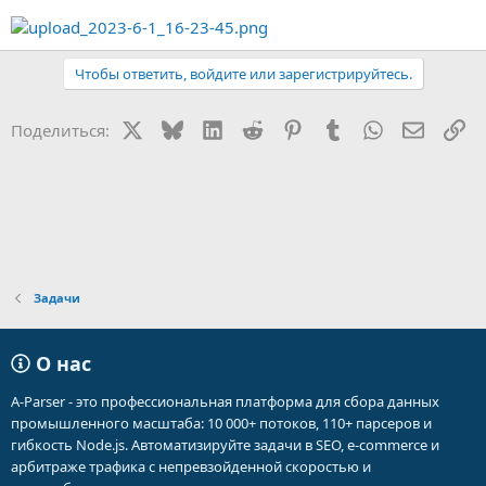
Чтобы ответить, войдите или зарегистрируйтесь.
X
Bluesky
LinkedIn
Reddit
Pinterest
Tumblr
WhatsApp
Электр
Сс
Поделиться:
Задачи
О нас
A-Parser - это профессиональная платформа для сбора данных
промышленного масштаба: 10 000+ потоков, 110+ парсеров и
гибкость Node.js. Автоматизируйте задачи в SEO, e-commerce и
арбитраже трафика с непревзойденной скоростью и