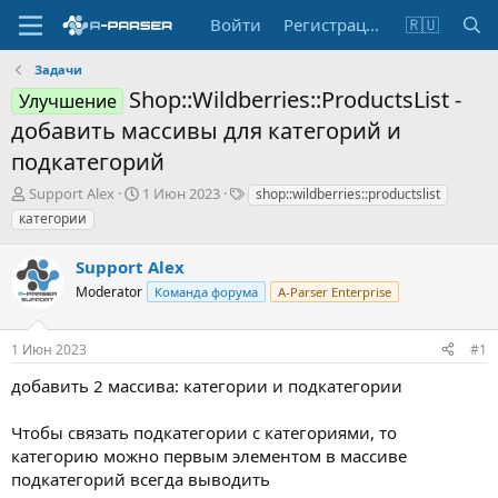
Войти
Регистрация
🇷🇺
Задачи
Shop::Wildberries::ProductsList -
Улучшение
добавить массивы для категорий и
подкатегорий
А
Д
Т
Support Alex
1 Июн 2023
shop::wildberries::productslist
в
а
е
категории
т
т
г
о
а
и
Support Alex
р
н
т
Moderator
а
Команда форума
A-Parser Enterprise
е
ч
м
а
1 Июн 2023
#1
ы
л
а
добавить 2 массива: категории и подкатегории
Чтобы связать подкатегории с категориями, то
категорию можно первым элементом в массиве
подкатегорий всегда выводить