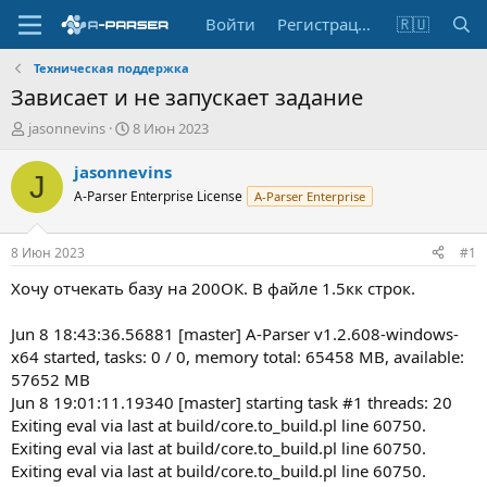
Войти
Регистрация
🇷🇺
Техническая поддержка
Зависает и не запускает задание
А
Д
jasonnevins
8 Июн 2023
в
а
т
т
jasonnevins
J
о
а
A-Parser Enterprise License
A-Parser Enterprise
р
н
т
а
е
ч
8 Июн 2023
#1
м
а
ы
л
Хочу отчекать базу на 200ОК. В файле 1.5кк строк.
а
Jun 8 18:43:36.56881 [master] A-Parser v1.2.608-windows-
x64 started, tasks: 0 / 0, memory total: 65458 MB, available:
57652 MB
Jun 8 19:01:11.19340 [master] starting task #1 threads: 20
Exiting eval via last at build/core.to_build.pl line 60750.
Exiting eval via last at build/core.to_build.pl line 60750.
Exiting eval via last at build/core.to_build.pl line 60750.