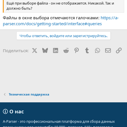
Ещё при выборе файла - он не отображается. Никакой. Так и
должно быть?
Файлы в окне выбора отмечаются галочками:
https://a-
parser.com/docs/getting-started/interface#queries
Чтобы ответить, войдите или зарегистрируйтесь.
X
Bluesky
LinkedIn
Reddit
Pinterest
Tumblr
WhatsApp
Электр
Сс
Поделиться:
Техническая поддержка
О нас
A-Parser - это профессиональная платформа для сбора данных