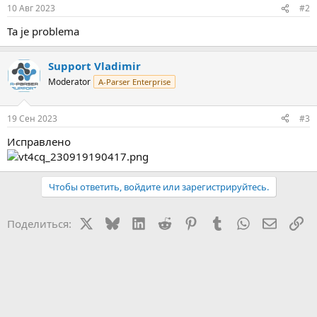
:
10 Авг 2023
#2
Ta je problema
Support Vladimir
Moderator
A-Parser Enterprise
19 Сен 2023
#3
Исправлено
Чтобы ответить, войдите или зарегистрируйтесь.
X
Bluesky
LinkedIn
Reddit
Pinterest
Tumblr
WhatsApp
Электр
Сс
Поделиться: