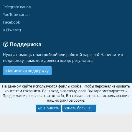
Telegram канал
YouTube канал
Facebook
X (Twitter)
Поддержка
Нужна помощь с настройкой или работой парсера? Напишите в
поддержку, поможем довести все до результата.
Написать в поддержку
Russian (RU)
На данном сайте используются файлы cookie, чтобы персонализировать
контент и сохранить Ваш вход в систему, если Вы зарегистрируетесь.
Обратная связь
Условия и правила
Продолжая использовать этот сайт, Вы соглашаетесь на использование
Политика конфиденциальности
Помощь
Главная
R
наших файлов cookie.
S
S
Принять
Узнать больше.…
®
Community platform by XenForo
© 2010-2026 XenForo Ltd.