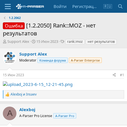
Войти
Регистрация
🇷🇺
1.2.2062
[1.2.2050] Rank::MOZ - нет
Ошибка
результатов
А
Д
Т
Support Alex
15 Июн 2023
rank::moz
нет результатов
в
а
е
т
т
г
Support Alex
о
а
и
Moderator
Команда форума
A-Parser Enterprise
р
н
т
а
е
ч
15 Июн 2023
#1
м
а
ы
л
а
Alexboj
и
Insaev
Р
е
а
Alexboj
к
A
ц
A-Parser Pro License
A-Parser Pro
и
и