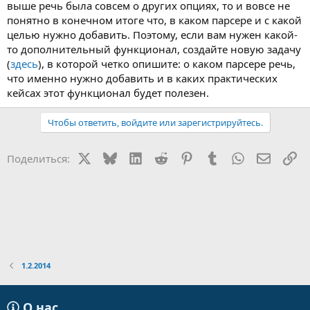
выше речь была совсем о других опциях, то и вовсе не
понятно в конечном итоге что, в каком парсере и с какой
целью нужно добавить. Поэтому, если вам нужен какой-
то дополнительный функционал, создайте новую задачу
(
здесь
), в которой четко опишите: о каком парсере речь,
что именно нужно добавить и в каких практических
кейсах этот функционал будет полезен.
Чтобы ответить, войдите или зарегистрируйтесь.
X
Bluesky
LinkedIn
Reddit
Pinterest
Tumblr
WhatsApp
Электр
Сс
Поделиться:
1.2.2014
О нас