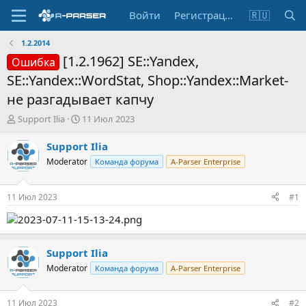
Войти
Регистрация
🇷🇺
1.2.2014
[1.2.1962] SE::Yandex,
Ошибка
SE::Yandex::WordStat, Shop::Yandex::Market-
не разгадывает капчу
А
Д
Support Ilia
11 Июл 2023
в
а
т
т
Support Ilia
о
а
Moderator
Команда форума
A-Parser Enterprise
р
н
т
а
е
ч
11 Июл 2023
#1
м
а
ы
л
а
Support Ilia
Moderator
Команда форума
A-Parser Enterprise
11 Июл 2023
#2