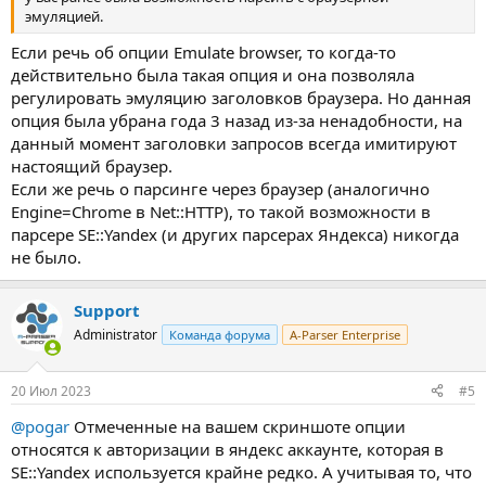
эмуляцией.
Если речь об опции Emulate browser, то когда-то
действительно была такая опция и она позволяла
регулировать эмуляцию заголовков браузера. Но данная
опция была убрана года 3 назад из-за ненадобности, на
данный момент заголовки запросов всегда имитируют
настоящий браузер.
Если же речь о парсинге через браузер (аналогично
Engine=Chrome в Net::HTTP), то такой возможности в
парсере SE::Yandex (и других парсерах Яндекса) никогда
не было.
Support
Administrator
Команда форума
A-Parser Enterprise
20 Июл 2023
#5
@pogar
Отмеченные на вашем скриншоте опции
относятся к авторизации в яндекс аккаунте, которая в
SE::Yandex используется крайне редко. А учитывая то, что